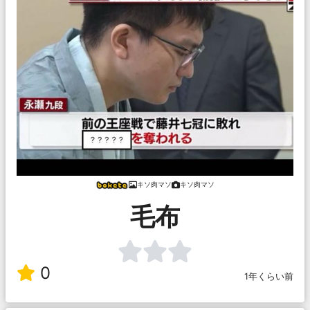
キソ肉マソ
キソ肉マソ
毛布
0
1年くらい前