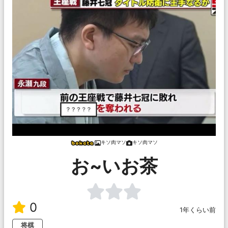
キソ肉マソ
キソ肉マソ
お~いお茶
0
1年くらい前
将棋