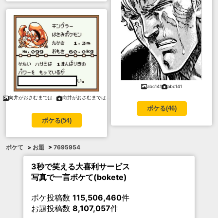
abc141
abc141
向井がおさむまでは…
向井がおさむまでは…
ボケる(
46
)
ボケる(
54
)
ボケて
>
お題
>
7695954
3秒で笑える大喜利サービス
写真で一言ボケて(bokete)
ボケ投稿数
115,506,460
件
お題投稿数
8,107,057
件