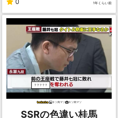
0
1年くらい前
キソ肉マソ
キソ肉マソ
SSRの色違い桂馬