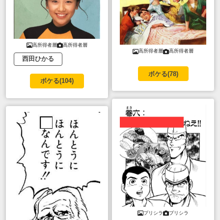
高所得者層
高所得者層
高所得者層
高所得者層
西田ひかる
ボケる(
78
)
ボケる(
104
)
プリシラ
プリシラ