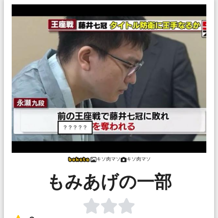
キソ肉マソ
キソ肉マソ
もみあげの一部