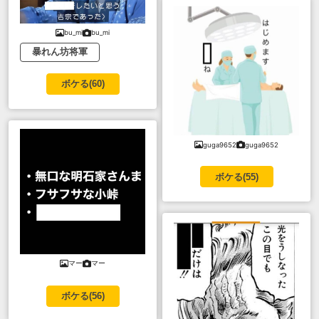
bu_mi
bu_mi
暴れん坊将軍
ボケる(
60
)
guga9652
guga9652
ボケる(
55
)
マー
マー
ボケる(
56
)