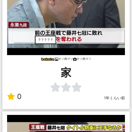
キソ肉マソ
キソ肉マソ
家
0
1年くらい前