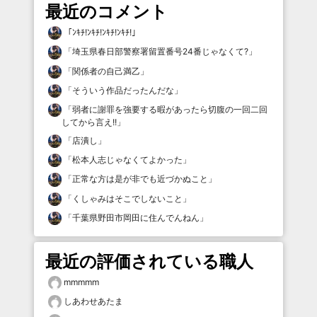
最近のコメント
「
ﾝｷﾁ!ﾝｷﾁ!ﾝｷﾁ!ﾝｷﾁ!
」
「
埼玉県春日部警察署留置番号24番じゃなくて?
」
「
関係者の自己満乙
」
「
そういう作品だったんだな
」
「
弱者に謝罪を強要する暇があったら切腹の一回二回
してから言え!!
」
「
店潰し
」
「
松本人志じゃなくてよかった
」
「
正常な方は是が非でも近づかぬこと
」
「
くしゃみはそこでしないこと
」
「
千葉県野田市岡田に住んでんねん
」
最近の評価されている職人
mmmmm
しあわせあたま