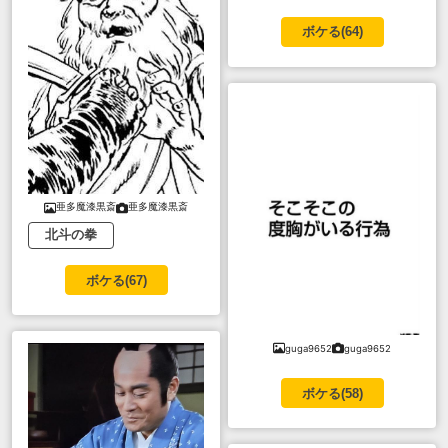
ボケる(
64
)
亜多魔漆黒斎
亜多魔漆黒斎
北斗の拳
ボケる(
67
)
guga9652
guga9652
ボケる(
58
)