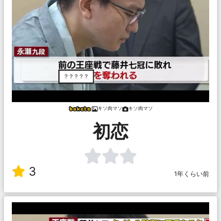
キソ肉マソ
キソ肉マソ
初恋
3
1年くらい前