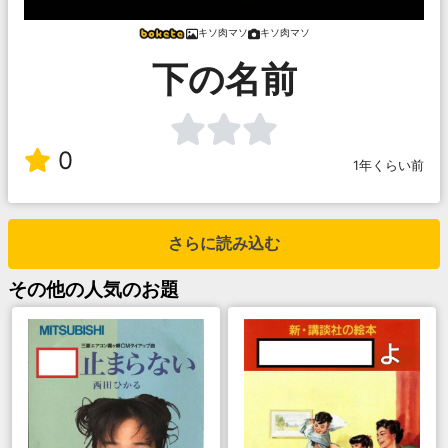
キソ肉マソ
キソ肉マソ
下の名前
0
1年くらい前
さらに読み込む
その他
の人気のお題