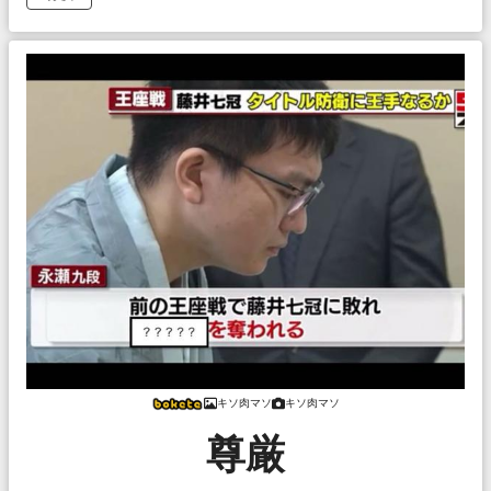
キソ肉マソ
キソ肉マソ
尊厳