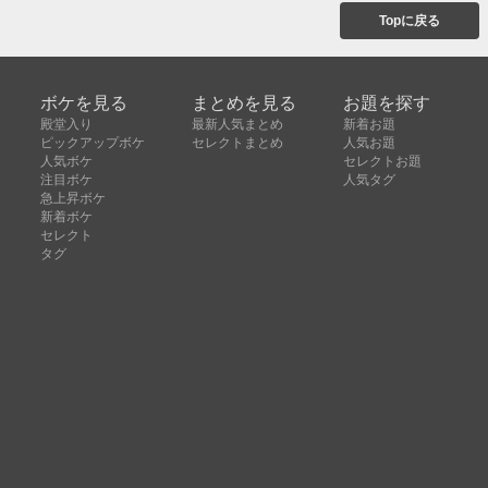
Topに戻る
ボケを見る
まとめを見る
お題を探す
殿堂入り
最新人気まとめ
新着お題
ピックアップボケ
セレクトまとめ
人気お題
人気ボケ
セレクトお題
注目ボケ
人気タグ
急上昇ボケ
新着ボケ
セレクト
タグ
ご利用について
ボケてについて
使い方
利用規約
よくある質問
クッキーの利用について
お問い合わせ
広告掲載について
運営会社