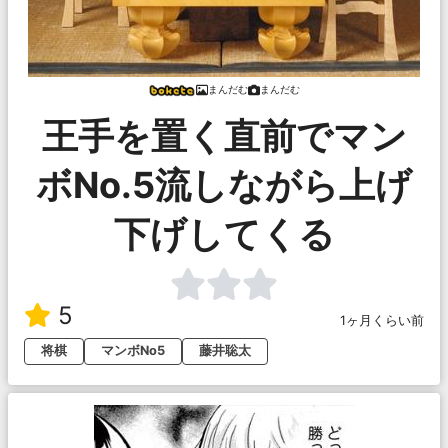
まんだむ
まんだむ
王手を置く直前でマン
ボNo.5流しながら上げ
下げしてくる
5
1ヶ月くらい前
将棋
マンボNo5
藤井聡太