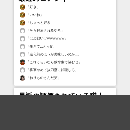
「
好き
」
「
いいね
」
「
ちょっと好き
」
「
そら解雇されるやろ
」
「
はよ戦いけwwwwww
」
「
生きて…えっ!?
」
「
進化前のほうが美味しいのか…
」
「
これくらいなら致命傷で済むぜ
」
「
将軍やめて抜刀斎に転職しろ
」
「
ねりものさんだ笑
」
最近の評価されている職人
ゆうちゃんまん
kofun24
kimon
noraneko5656