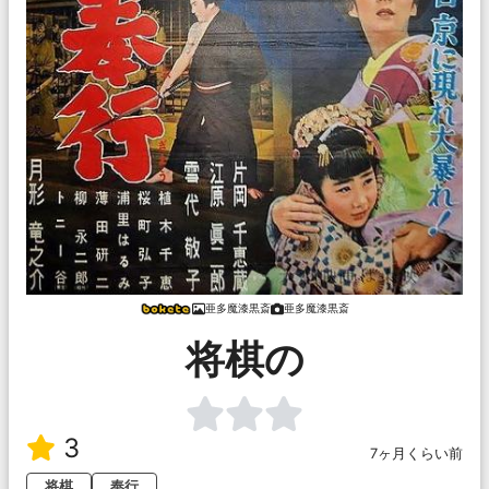
亜多魔漆黒斎
亜多魔漆黒斎
将棋の
3
7ヶ月くらい前
将棋
奉行