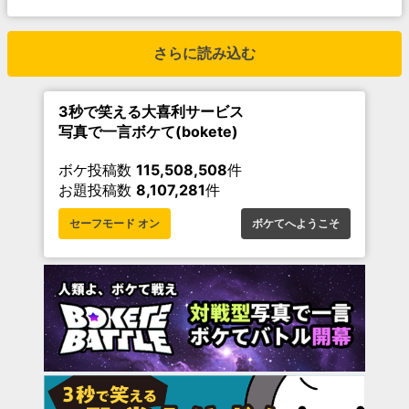
さらに読み込む
3秒で笑える大喜利サービス
写真で一言ボケて(bokete)
ボケ投稿数
115,508,508
件
お題投稿数
8,107,281
件
セーフモード オン
ボケてへようこそ