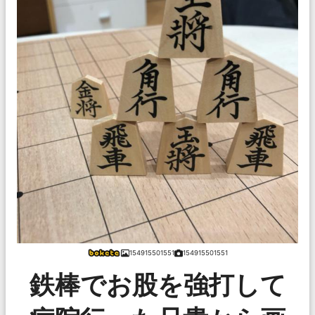
154915501551
154915501551
鉄棒でお股を強打して