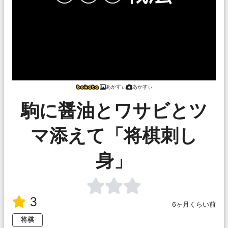
あかすぃ
あかすぃ
駒に醤油とワサビとツ
マ添えて「将棋刺し
身」
3
6ヶ月くらい前
将棋