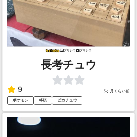
プリシラ
プリシラ
長考チュウ
9
5ヶ月くらい前
ポケモン
将棋
ピカチュウ