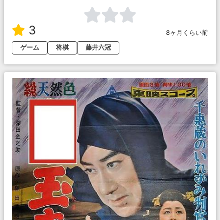
3
8ヶ月くらい前
ゲーム
将棋
藤井六冠