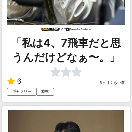
A.C.T
Senado Federal
「私は4、7飛車だと思
うんだけどなぁ〜。」
6
5ヶ月くらい前
ギャラリー
将棋