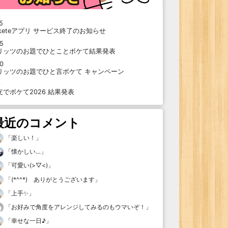
5
oketeアプリ サービス終了のお知らせ
15
リッツのお題でひとことボケて結果発表
10
リッツのお題でひと言ボケて キャンペーン
9
支でボケて2026 結果発表
最近のコメント
「
楽しい！
」
「
懐かしい…
」
「
可愛い(>▽<)
」
「
(*^^*) ありがとうございます
」
「
上手✨
」
「
お好みで角度をアレンジしてみるのもウマいぞ！
」
「
幸せな一日♪
」