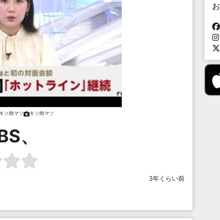
お
キソ肉マソ
キソ肉マソ
BS、
3年くらい前