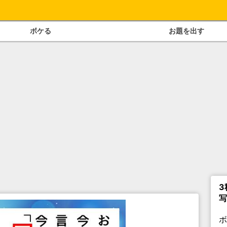
ボケる
お題を出す
3
写