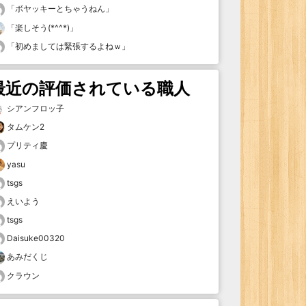
「
ボヤッキーとちゃうねん
」
「
楽しそう(*^^*)
」
「
初めましては緊張するよねｗ
」
最近の評価されている職人
シアンフロッ子
タムケン2
プリティ慶
yasu
tsgs
えいよう
tsgs
Daisuke00320
あみだくじ
クラウン