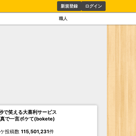
新規登録
ログイン
職人
秒で笑える大喜利サービス
真で一言ボケて(bokete)
ボケ投稿数
115,501,231
件