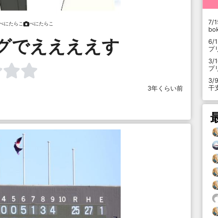
7/1
べにたらこ
べにたらこ
b
グでええええす
6/
プ
3/
プ
3/
干
3年くらい前