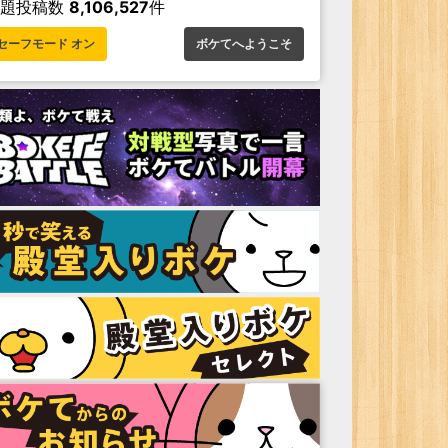
お題投稿数
8,106,527
件
セーフモード オン
ボケてへようこそ