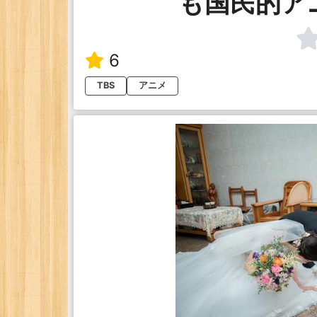
も国民的ア
6
TBS
アニメ