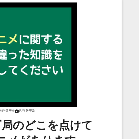
弐壱 佐平次
弐壱 佐平次
ビ局のどこを点けて