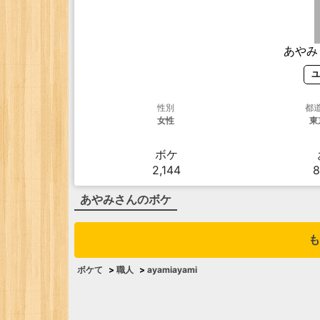
あやみ
ユ
性別
都
女性
東
ボケ
2,144
8
あやみ
さんのボケ
も
ボケて
>
職人
>
ayamiayami