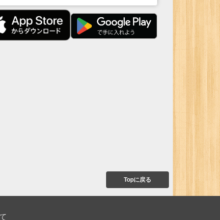
Topに戻る
て