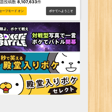
お題投稿数
8,107,633
件
セーフモード オン
ボケてへようこそ