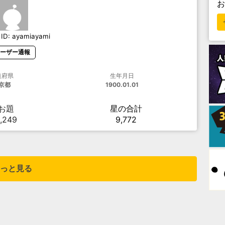
ID:
ayamiayami
ーザー通報
道府県
生年月日
京都
1900.01.01
お題
星の合計
,249
9,772
っと見る