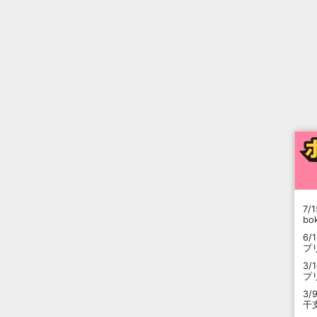
7/1
b
6/
プ
3/
プ
3/
干