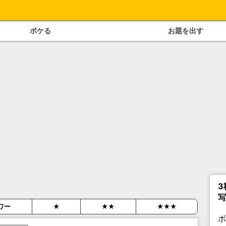
ボケる
お題を出す
3
写
ワー
★
★★
★★★