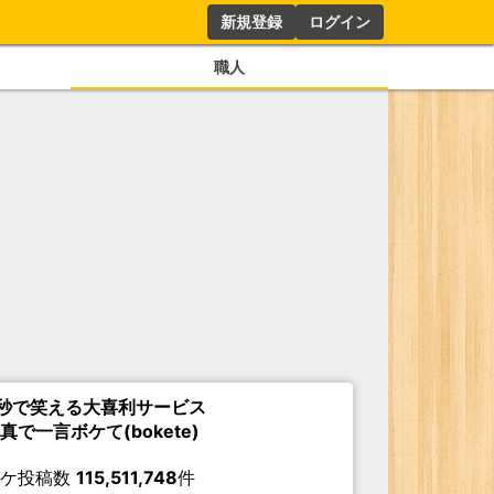
新規登録
ログイン
職人
秒で笑える大喜利サービス
真で一言ボケて(bokete)
ボケ投稿数
115,511,748
件