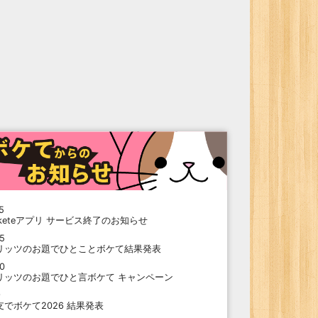
5
oketeアプリ サービス終了のお知らせ
15
リッツのお題でひとことボケて結果発表
10
リッツのお題でひと言ボケて キャンペーン
9
支でボケて2026 結果発表