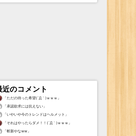
最近のコメント
「
ただの待った希望(´Д｀)ｗｗｗ
」
「
承認欲求には抗えない
」
「
いやいや今のトレンドはヘルメット
」
「
それはやったらダメ！！(´Д｀)ｗｗｗ
」
「
斬新やなww
」