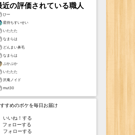
最近の評価されている職人
ひー
星待ちすいせい
いたたた
なまらは
どんまい鼻毛
なまらは
ぷかぷか
いたたた
沢庵ノイド
mut30
すすめのボケを毎日お届け
いいね！する
フォローする
フォローする