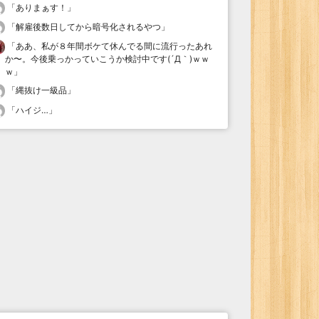
「
ありまぁす！
」
「
解雇後数日してから暗号化されるやつ
」
「
ああ、私が８年間ボケて休んでる間に流行ったあれ
か〜。今後乗っかっていこうか検討中です(´Д｀)ｗｗ
ｗ
」
「
縄抜け一級品
」
「
ハイジ…
」