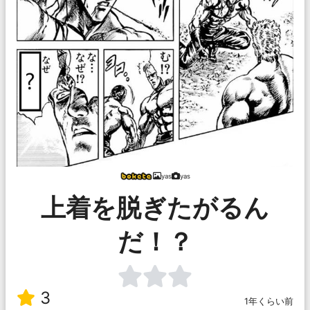
yas
yas
上着を脱ぎたがるん
だ！？
3
1年くらい前