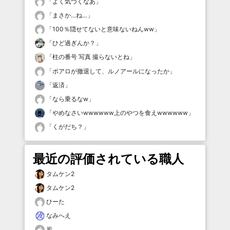
「
よく気づくなあ
」
「
まさか…ね…
」
「
100％隠せてないと意味ないねんww
」
「
ひど過ぎんか？
」
「
柱の番号 写真 撮らないとね
」
「
ポアロが撤退して、ルノアールになったか
」
「
返済
」
「
なら乗るなw
」
「
やめなさいwwwwww上のやつを食えwwwwww
」
「
くがだち？
」
最近の評価されている職人
タムケン2
タムケン2
ひーた
なみへえ
炭