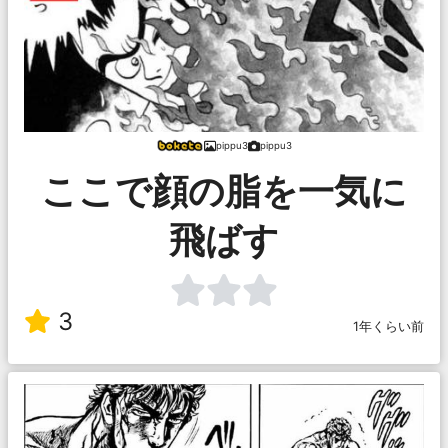
pippu3
pippu3
ここで顔の脂を一気に
飛ばす
3
1年くらい前