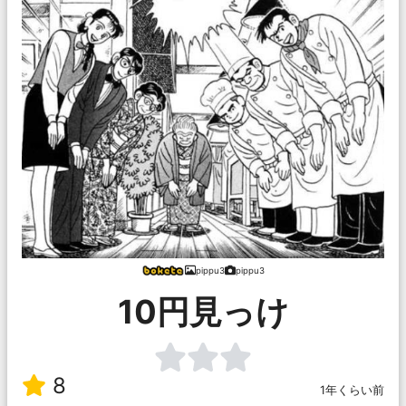
pippu3
pippu3
10円見っけ
8
1年くらい前