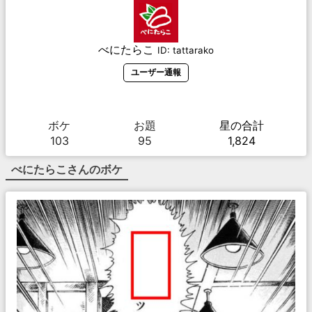
べにたらこ
ID:
tattarako
ユーザー通報
ボケ
お題
星の合計
103
95
1,824
べにたらこ
さんのボケ