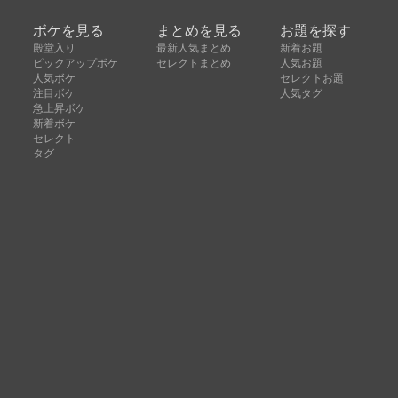
ボケを見る
まとめを見る
お題を探す
殿堂入り
最新人気まとめ
新着お題
ピックアップボケ
セレクトまとめ
人気お題
人気ボケ
セレクトお題
注目ボケ
人気タグ
急上昇ボケ
新着ボケ
セレクト
タグ
ご利用について
ボケてについて
使い方
利用規約
よくある質問
クッキーの利用について
お問い合わせ
広告掲載について
運営会社
Copyright © ボケて（bokete）All rights reserved. 株式
会社オモロキ