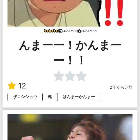
EDAJIMAN
EDAJIMAN
んまーー！かんまー
ー！！
12
2年くらい前
ザコシショウ
魂
はんまーかんまー