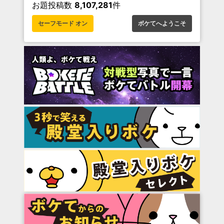
お題投稿数
8,107,281
件
セーフモード オン
ボケてへようこそ