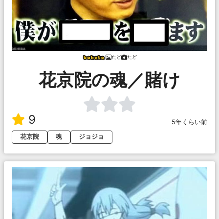
たど
たど
花京院の魂／賭け
9
5年くらい前
花京院
魂
ジョジョ