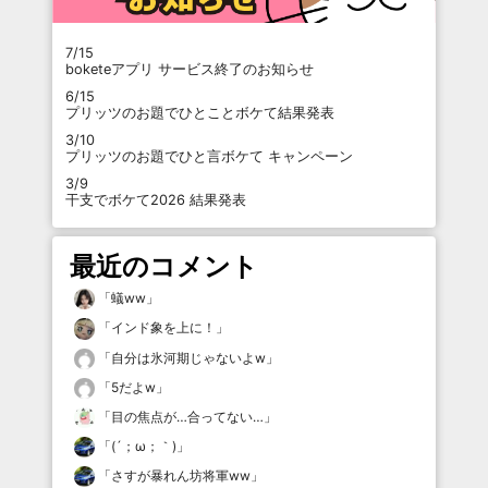
7/15
boketeアプリ サービス終了のお知らせ
6/15
プリッツのお題でひとことボケて結果発表
3/10
プリッツのお題でひと言ボケて キャンペーン
3/9
干支でボケて2026 結果発表
最近のコメント
「
蟻ww
」
「
インド象を上に！
」
「
自分は氷河期じゃないよw
」
「
5だよw
」
「
目の焦点が…合ってない…
」
「
(´；ω；｀)
」
「
さすが暴れん坊将軍ww
」