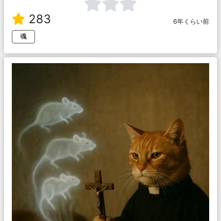
283
6年くらい前
魂