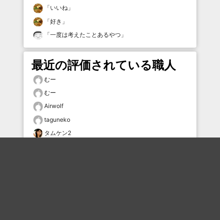
「
いいね
」
「
好き
」
「
一度は考えたことあるやつ
」
最近の評価されている職人
むー
むー
Airwolf
taguneko
タムケン2
むー
にけ
化狸
なみちゃん
むー