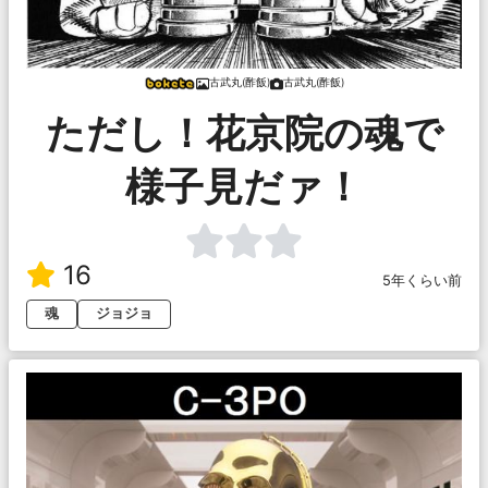
古武丸(酢飯)
古武丸(酢飯)
ただし！花京院の魂で
様子見だァ！
16
5年くらい前
魂
ジョジョ