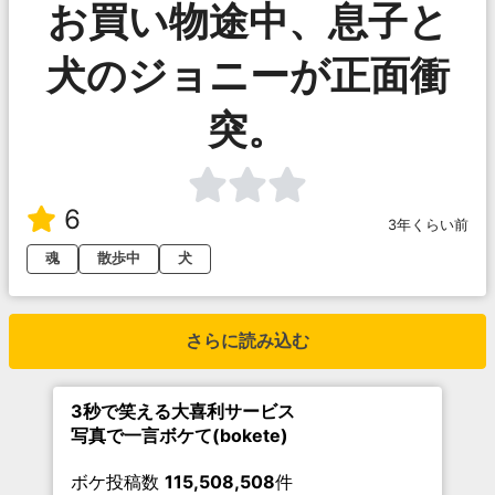
お買い物途中、息子と
犬のジョニーが正面衝
突。
6
3年くらい前
魂
散歩中
犬
さらに読み込む
3秒で笑える大喜利サービス
写真で一言ボケて(bokete)
ボケ投稿数
115,508,508
件