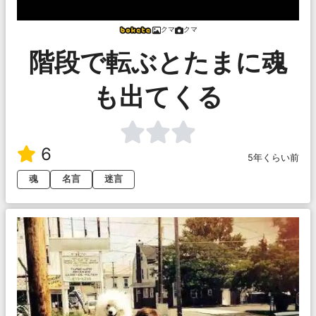
クマ
クマ
階段で転ぶとたまに魂
も出てくる
6
5年くらい前
魂
名言
迷言