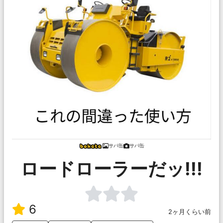
サバ缶
サバ缶
ロードローラーだッ!!!
6
2ヶ月くらい前