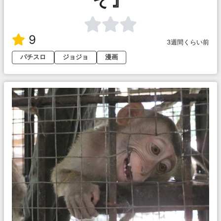
9
3週間くらい前
パチスロ
ジョジョ
漫画