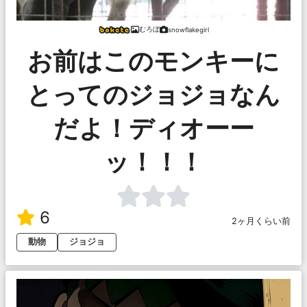
むろぼ
snowflakegirl
お前はこのモンキーに
とってのジョジョなん
だよ！ディオーー
ッ！！！
6
2ヶ月くらい前
動物
ジョジョ