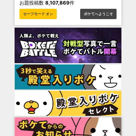
お題投稿数
8,107,869
件
セーフモード オン
ボケてへようこそ