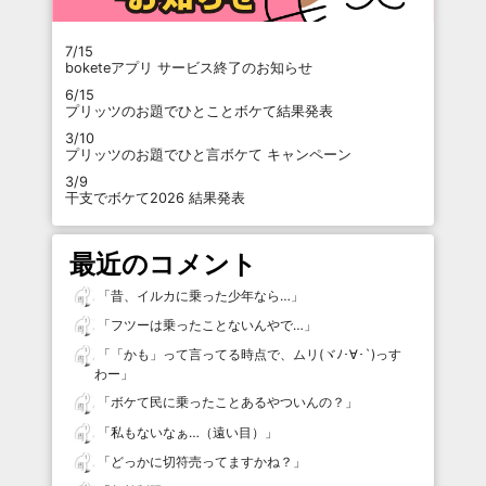
7/15
boketeアプリ サービス終了のお知らせ
6/15
プリッツのお題でひとことボケて結果発表
3/10
プリッツのお題でひと言ボケて キャンペーン
3/9
干支でボケて2026 結果発表
最近のコメント
「
昔、イルカに乗った少年なら…
」
「
フツーは乗ったことないんやで…
」
「
「かも」って言ってる時点で、ムリ(ヾﾉ･∀･`)っす
わー
」
「
ボケて民に乗ったことあるやついんの？
」
「
私もないなぁ…（遠い目）
」
「
どっかに切符売ってますかね？
」