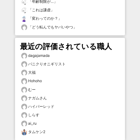
「
年齢制限が…
」
「
これは謙虚
」
「
変わってのか？
」
「
どう転んでもヤバいやつ
」
最近の評価されている職人
dagajamada
パニクりオニギリスト
大福
Hohoho
むー
ナガムさん
ハイパーレッド
しらす
ai_ru
タムケン2