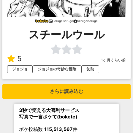
Serugeiserugei
Serugeiserugei
スチールウール
5
1ヶ月くらい前
ジョジョ
ジョジョの奇妙な冒険
仗助
さらに読み込む
3秒で笑える大喜利サービス
写真で一言ボケて(bokete)
ボケ投稿数
115,513,567
件