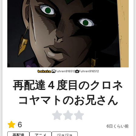
Fuhren916512
Fuhren916512
再配達４度目のクロネ
コヤマトのお兄さん
6
6日くらい前
再配達
アニメ
ジョジョ