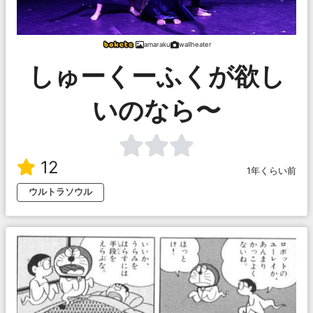
amaraku
wallheater
しゅーくーふくが欲し
いのなら〜
12
1年くらい前
ウルトラソウル