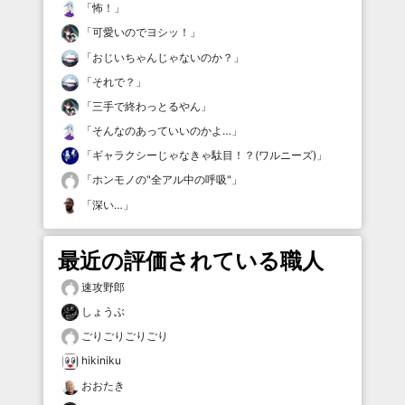
「
怖！
」
「
可愛いのでヨシッ！
」
「
おじいちゃんじゃないのか？
」
「
それで？
」
「
三手で終わっとるやん
」
「
そんなのあっていいのかよ…
」
「
ギャラクシーじゃなきゃ駄目！？(ワルニーズ)
」
「
ホンモノの"全アル中の呼吸"
」
「
深い…
」
最近の評価されている職人
速攻野郎
しょうぶ
ごりごりごりごり
hikiniku
おおたき