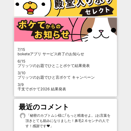
7/15
boketeアプリ サービス終了のお知らせ
6/15
プリッツのお題でひとことボケて結果発表
3/10
プリッツのお題でひと言ボケて キャンペーン
3/9
干支でボケて2026 結果発表
最近のコメント
「
秘密のカブトムシ様に｢もっと精進せよ。｣お言葉を
頂きとても励みになりました！鼻毛2.６センチの人で
す！感謝です♥️
」