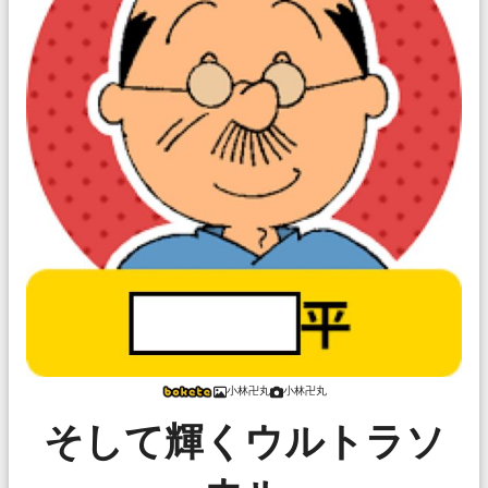
小林卍丸
小林卍丸
そして輝くウルトラソ