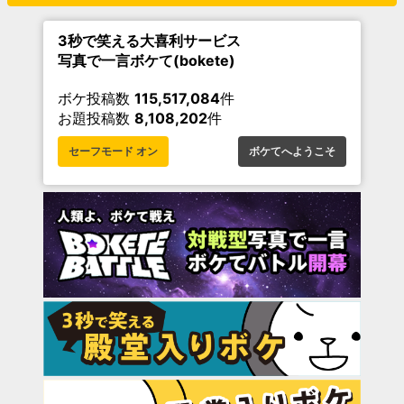
3秒で笑える大喜利サービス
写真で一言ボケて(bokete)
ボケ投稿数
115,517,084
件
お題投稿数
8,108,202
件
セーフモード オン
ボケてへようこそ