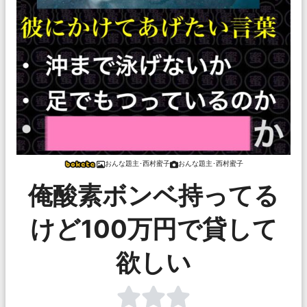
おんな題主･西村蜜子
おんな題主･西村蜜子
俺酸素ボンベ持ってる
けど100万円で貸して
欲しい