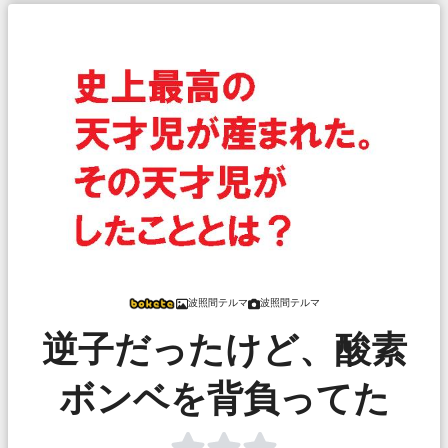
波照間テルマ
波照間テルマ
逆子だったけど、酸素
ボンベを背負ってた