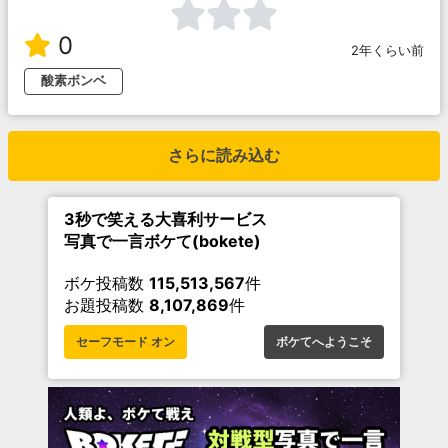
0
2年くらい前
酸素ボンベ
さらに読み込む
3秒で笑える大喜利サービス
写真で一言ボケて(bokete)
ボケ投稿数
115,513,567
件
お題投稿数
8,107,869
件
セーフモード オン
ボケてへようこそ