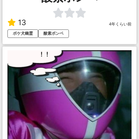
13
4年くらい前
ボケ犬幽霊
酸素ボンベ