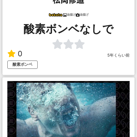
油揚げ
油揚げ
酸素ボンベなしで
0
5年くらい前
酸素ボンベ