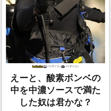
バリザツゴン
バリザツゴン
えーと、酸素ボンベの
中を中濃ソースで満た
した奴は君かな？