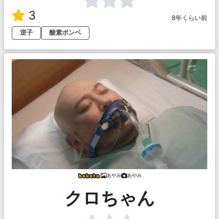
3
8年くらい前
逆子
酸素ボンベ
あやみ
あやみ
クロちゃん