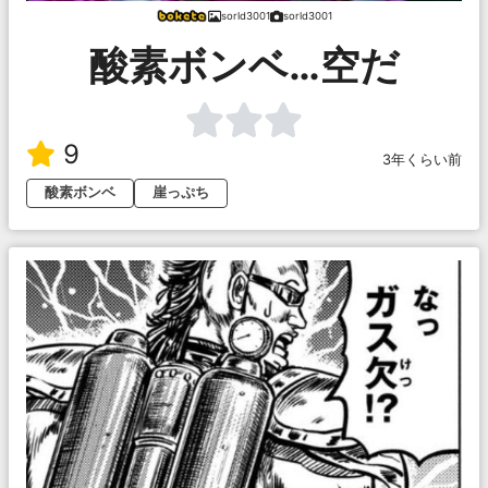
sorld3001
sorld3001
酸素ボンベ…空だ
9
3年くらい前
酸素ボンベ
崖っぷち