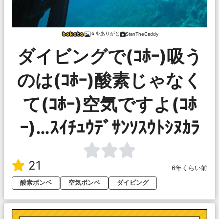
☆をありがと
StanTheCaddy
ダイビングで(ｺﾎｰ)吸う
のは(ｺﾎｰ)酸素じゃなく
て(ｺﾎｰ)空気ですよ(ｺﾎ
ｰ)…ｽｲﾁｭｳﾃﾞｻﾝｿｽｳﾄｼﾇｶﾗ
21
6年くらい前
酸素ボンベ
空気ボンベ
ダイビング