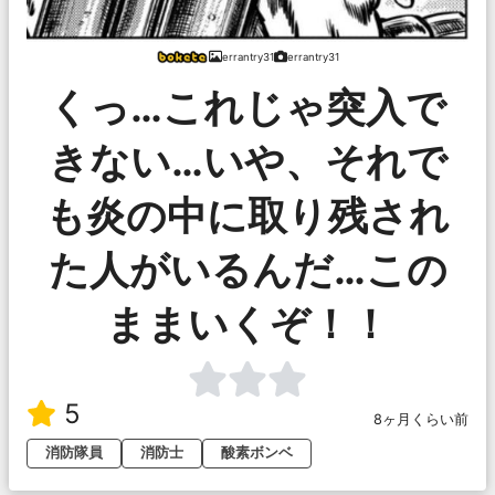
errantry31
errantry31
くっ…これじゃ突入で
きない…いや、それで
も炎の中に取り残され
た人がいるんだ…この
ままいくぞ！！
5
8ヶ月くらい前
消防隊員
消防士
酸素ボンベ