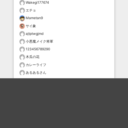
Wakegi177674
エチョ
Mametan9
サイ象
ajtptwgjmd
小悪魔メイク将軍
123456789290
木瓜の花
カレーライフ
あるあるさん
おすすめのボケを毎日お届け
いいね！する
フォローする
フォローする