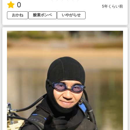
0
5年くらい前
おかね
酸素ボンベ
いやがらせ