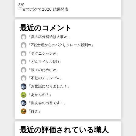
3/9
干支でボケて2026 結果発表
最近のコメント
「
夏の塩分補給は大事w
」
「
Z戦士達からのパクりクレーム殺到w
」
「
テクニシャンw
」
「
どんマイケル(泣)
」
「
後々のためにw
」
「
不動のチャンプw
」
「
お世話になりました！
」
「
あかんの？
」
「
猟友会の出番です！
」
「
好き
」
最近の評価されている職人