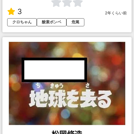
3
2年くらい前
クロちゃん
酸素ボンベ
危篤