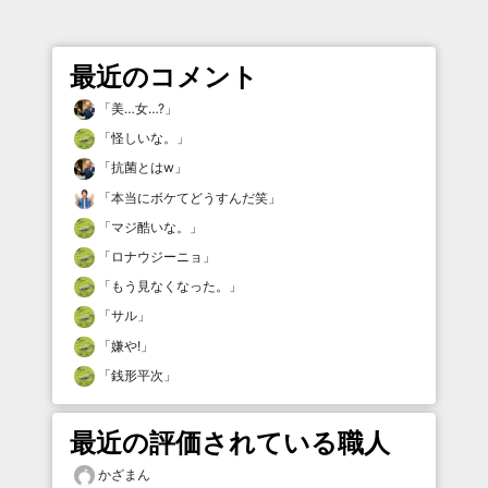
最近のコメント
「
美…女…?
」
「
怪しいな。
」
「
抗菌とはw
」
「
本当にボケてどうすんだ笑
」
「
マジ酷いな。
」
「
ロナウジーニョ
」
「
もう見なくなった。
」
「
サル
」
「
嫌や!
」
「
銭形平次
」
最近の評価されている職人
かざまん