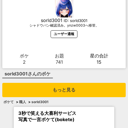
sorld3001
ID:
sorld3001
シャドウバン確認済み。ynzw0003へ移管。
ユーザー通報
ボケ
お題
星の合計
2
741
15
sorld3001
さんのボケ
もっと見る
ボケて
>
職人
>
sorld3001
3秒で笑える大喜利サービス
写真で一言ボケて(bokete)