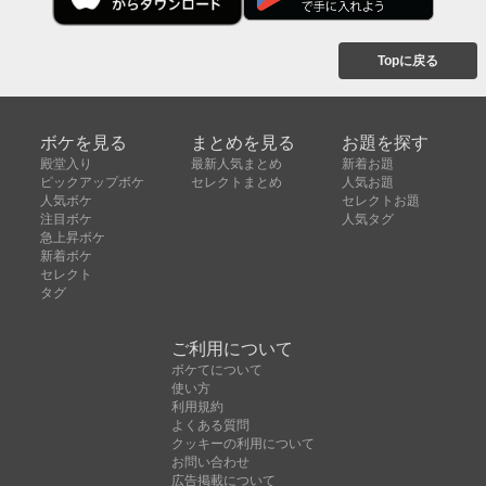
Topに戻る
ボケを見る
まとめを見る
お題を探す
殿堂入り
最新人気まとめ
新着お題
ピックアップボケ
セレクトまとめ
人気お題
人気ボケ
セレクトお題
注目ボケ
人気タグ
急上昇ボケ
新着ボケ
セレクト
タグ
ご利用について
ボケてについて
使い方
利用規約
よくある質問
クッキーの利用について
お問い合わせ
広告掲載について