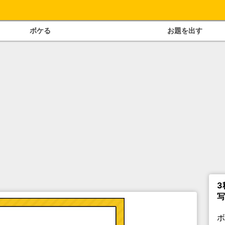
ボケる
お題を出す
3
写