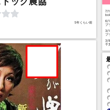
ストック農協
7/1
b
6/
5年くらい前
プ
3/
プ
3/
干