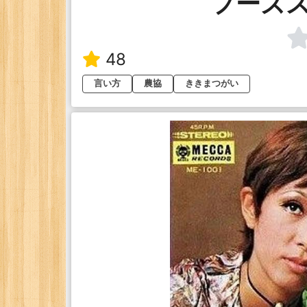
フーズ
48
言い方
農協
ききまつがい