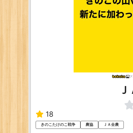
ソ
Ｊ
18
きのこたけのこ戦争
農協
ＪＡ全農