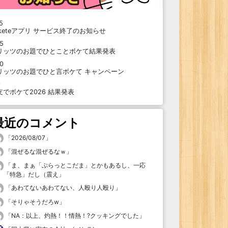
5
oketeアプリ サービス終了のお知らせ
15
リッツのお題でひとことボケて結果発表
10
リッツのお題でひと言ボケて キャンペーン
9
支でボケて2026 結果発表
最近のコメント
「
2026/08/07
」
「
混ぜるな混ぜるなｗ
」
「
ま、まぁ「ぷらっとこだま」とかもあるし、一応
「特急」だし（震え
」
「
あわてないあわてない、人殴り人殴り
」
「
そりゃそうだろw
」
「
NA：以上、灼熱！！情熱！?クッキングでした
」