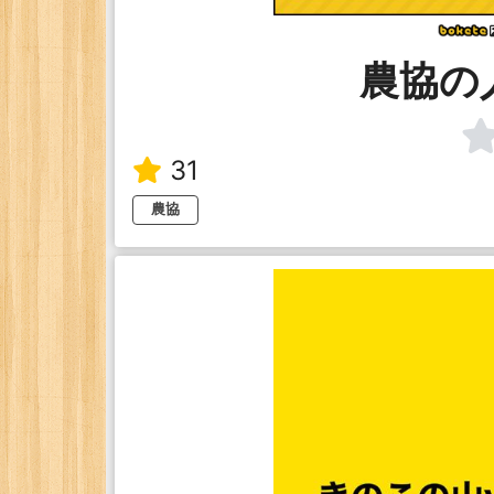
農協の
31
農協