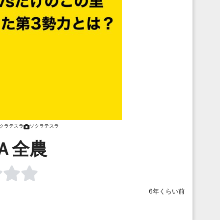
クラテスラ
ソクラテスラ
Ａ全農
6年くらい前