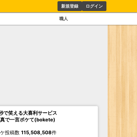
新規登録
ログイン
職人
秒で笑える大喜利サービス
真で一言ボケて(bokete)
ボケ投稿数
115,508,508
件