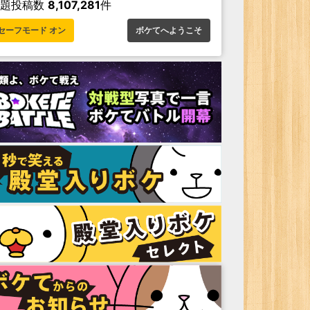
お題投稿数
8,107,281
件
セーフモード オン
ボケてへようこそ