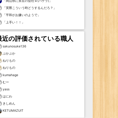
「
岡山県に実在の会社ｗ(バケラ)
」
「
実際こういう時どうするんだろ？
」
「
平和がお嫌いのようで
」
「
上手い！！
」
最近の評価されている職人
sakunosuke136
ぷかぷか
ねりもの
ねりもの
kumahage
むー
yass
はにわ
きしめん
KETUMAZUIT