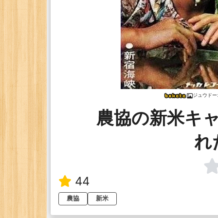
ジュウドー
農協の新米キ
れ
44
農協
新米