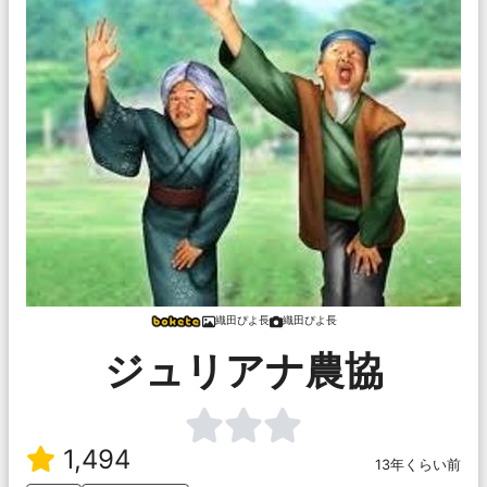
織田ぴよ長
織田ぴよ長
ジュリアナ農協
1,494
13年くらい前