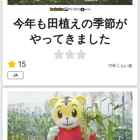
PX-G900
erix!
今年も田植えの季節が
やってきました
15
17年くらい前
JA