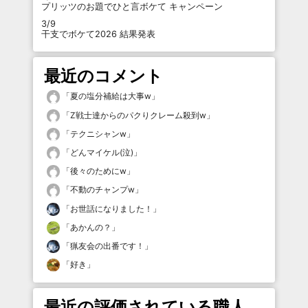
プリッツのお題でひと言ボケて キャンペーン
3/9
干支でボケて2026 結果発表
最近のコメント
「
夏の塩分補給は大事w
」
「
Z戦士達からのパクりクレーム殺到w
」
「
テクニシャンw
」
「
どんマイケル(泣)
」
「
後々のためにw
」
「
不動のチャンプw
」
「
お世話になりました！
」
「
あかんの？
」
「
猟友会の出番です！
」
「
好き
」
最近の評価されている職人