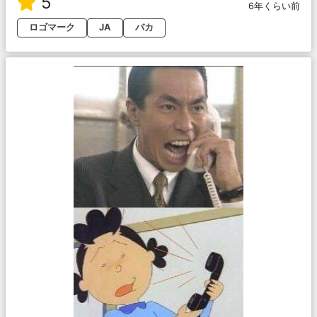
5
6年くらい前
ロゴマーク
JA
バカ