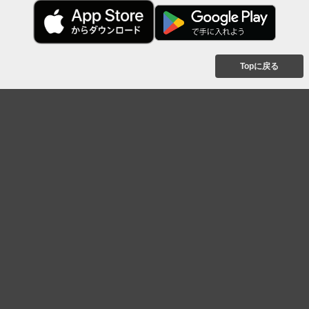
Topに戻る
ボケを見る
まとめを見る
お題を探す
殿堂入り
最新人気まとめ
新着お題
ピックアップボケ
セレクトまとめ
人気お題
人気ボケ
セレクトお題
注目ボケ
人気タグ
急上昇ボケ
新着ボケ
セレクト
タグ
ご利用について
ボケてについて
使い方
利用規約
よくある質問