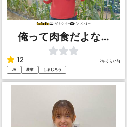
バクレンオー
バクレンオー
俺って肉食だよな…
12
2年くらい前
JA
農業
しまじろう