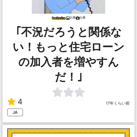
白豚
白豚
｢不況だろうと関係な
い！もっと住宅ローン
の加入者を増やすん
だ！｣
4
17年くらい前
JA