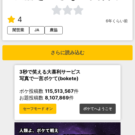
4
6年くらい前
闇営業
JA
農協
さらに読み込む
3秒で笑える大喜利サービス
写真で一言ボケて(bokete)
ボケ投稿数
115,513,567
件
お題投稿数
8,107,869
件
セーフモード オン
ボケてへようこそ