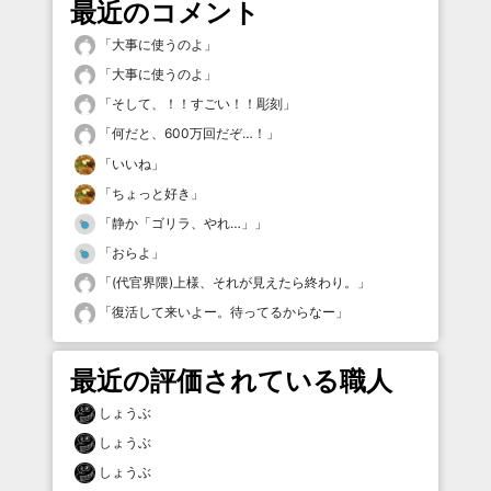
最近のコメント
「
大事に使うのよ
」
「
大事に使うのよ
」
「
そして、！！すごい！！彫刻
」
「
何だと、600万回だぞ…！
」
「
いいね
」
「
ちょっと好き
」
「
静か「ゴリラ、やれ…」
」
「
おらよ
」
「
(代官界隈)上様、それが見えたら終わり。
」
「
復活して来いよー。待ってるからなー
」
最近の評価されている職人
しょうぶ
しょうぶ
しょうぶ