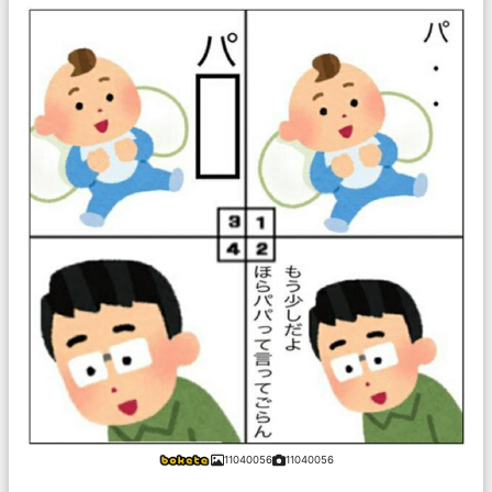
11040056
11040056