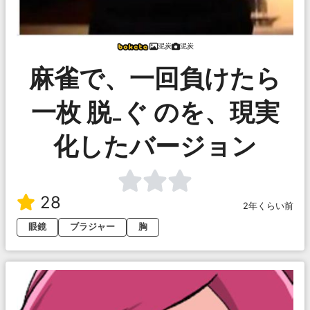
泥炭
泥炭
麻雀で、一回負けたら
一枚 脱₋ぐ のを、現実
化したバージョン
28
2年くらい前
眼鏡
ブラジャー
胸