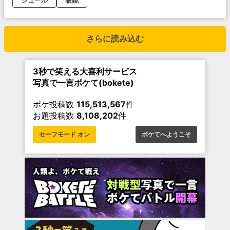
シュール
眼鏡
さらに読み込む
3秒で笑える大喜利サービス
写真で一言ボケて(bokete)
ボケ投稿数
115,513,567
件
お題投稿数
8,108,202
件
セーフモード オン
ボケてへようこそ