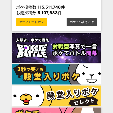
ボケ投稿数
115,511,748
件
お題投稿数
8,107,633
件
セーフモード オン
ボケてへようこそ