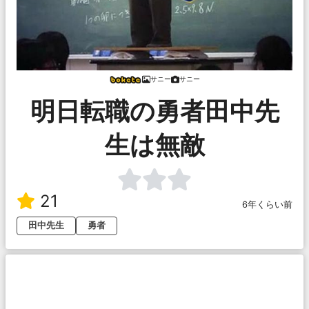
サニー
サニー
明日転職の勇者田中先
生は無敵
21
6年くらい前
田中先生
勇者