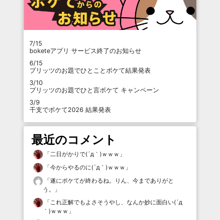
7/15
boketeアプリ サービス終了のお知らせ
6/15
プリッツのお題でひとことボケて結果発表
3/10
プリッツのお題でひと言ボケて キャンペーン
3/9
干支でボケて2026 結果発表
最近のコメント
「
二日がかりで(´д｀)ｗｗｗ
」
「
今からやるのに(´д｀)ｗｗｗ
」
「
遂にボケてが終わるね。りん、今までありがと
う。
」
「
これ正解でもよさそうやし、なんか妙に面白い(´д
｀)ｗｗｗ
」