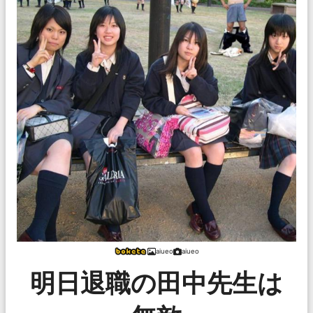
aiueo
aiueo
明日退職の田中先生は