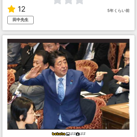
12
5年くらい前
田中先生
ぱぽ
ぱぽ