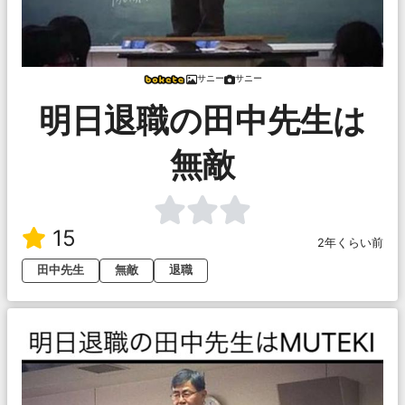
サニー
サニー
明日退職の田中先生は
無敵
15
2年くらい前
田中先生
無敵
退職