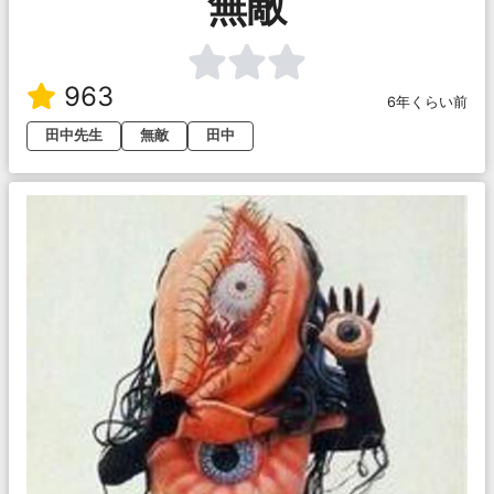
無敵
963
6年くらい前
田中先生
無敵
田中