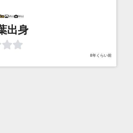
Moz
Moz
葉出身
8年くらい前