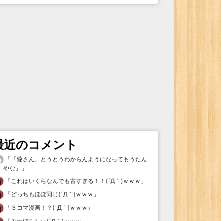
最近のコメント
「
「爺さん、とうとうわからんようになってもうたん
やな」
」
「
これはいくらなんでも古すぎる！！(´Д｀)ｗｗｗ
」
「
どっちもほぼ同じ(´Д｀)ｗｗｗ
」
「
３コマ漫画！？(´Д｀)ｗｗｗ
」