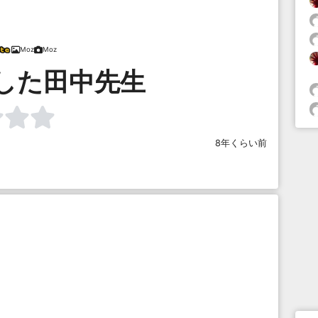
Moz
Moz
した田中先生
8年くらい前