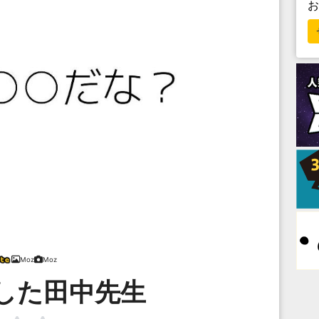
Moz
Moz
した田中先生