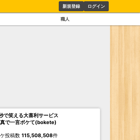
新規登録
ログイン
職人
秒で笑える大喜利サービス
真で一言ボケて(bokete)
ボケ投稿数
115,508,508
件