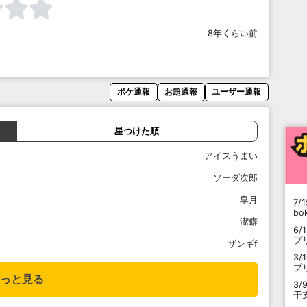
8年くらい前
ボケ通報
お題通報
ユーザー通報
星つけた順
アイスうまい
ソーダ次郎
皐月
7/1
b
潔癖
6/
プ
ザンギf
3/
プ
っと見る
3/
干