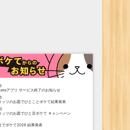
5
oketeアプリ サービス終了のお知らせ
15
リッツのお題でひとことボケて結果発表
10
リッツのお題でひと言ボケて キャンペーン
9
支でボケて2026 結果発表