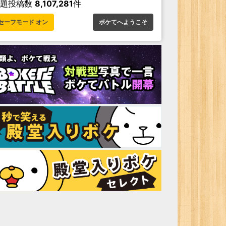
お題投稿数
8,107,281
件
セーフモード オン
ボケてへようこそ