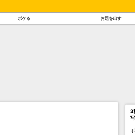
ボケる
お題を出す
3
写