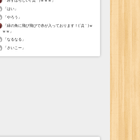
「
みすぼらしい(´Д｀)ｗｗｗ
」
「
はい
」
「
やろう
」
「
緑の角に飛び飛びで赤が入っております！(´Д｀)ｗ
ｗｗ
」
「
なるなる
」
「
さいこー
」