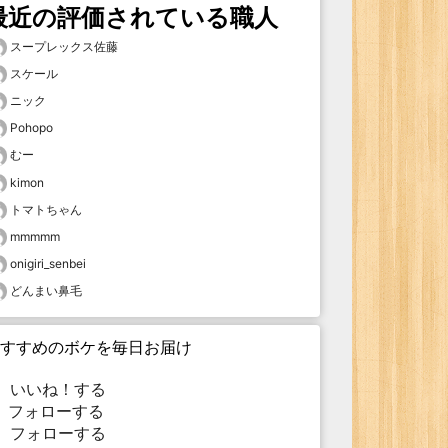
最近の評価されている職人
スープレックス佐藤
スケール
ニック
Pohopo
むー
kimon
トマトちゃん
mmmmm
onigiri_senbei
どんまい鼻毛
すすめのボケを毎日お届け
いいね！する
フォローする
フォローする