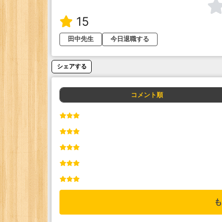
15
田中先生
今日退職する
シェアする
コメント順
も