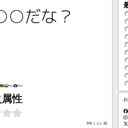
Moz
Moz
火属性
お
8年くらい前