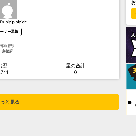
ID:
pipipipipide
ーザー通報
都道府県
京都府
お題
星の合計
,741
0
っと見る