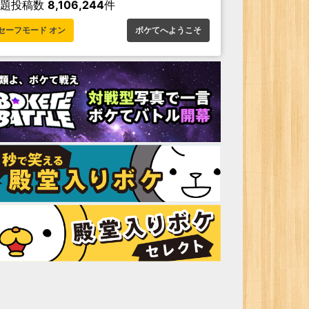
お題投稿数
8,106,244
件
セーフモード オン
ボケてへようこそ