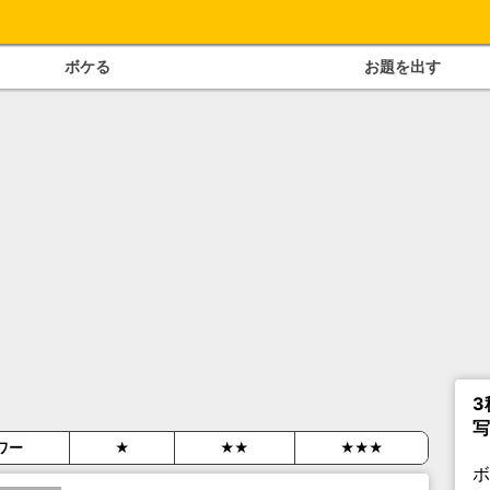
ボケる
お題を出す
3
写
ワー
★
★★
★★★