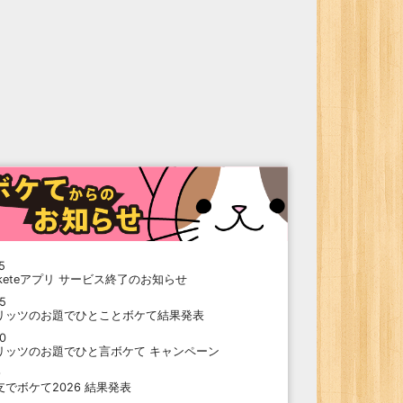
5
oketeアプリ サービス終了のお知らせ
15
リッツのお題でひとことボケて結果発表
10
リッツのお題でひと言ボケて キャンペーン
9
支でボケて2026 結果発表