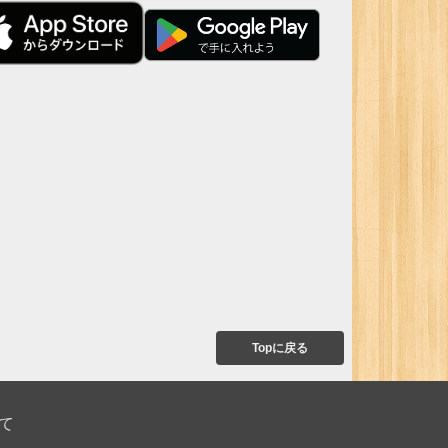
Topに戻る
て