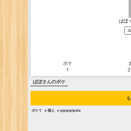
ぱぽ
ユ
ボケ
1
2
ぱぽ
さんのボケ
も
ボケて
>
職人
>
pipipipipide