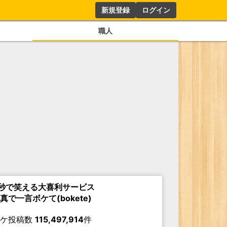
新規登録
ログイン
職人
秒で笑える大喜利サービス
真で一言ボケて(bokete)
ボケ投稿数
115,497,914
件