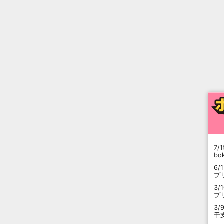
7/1
b
6/
プ
3/
プ
3/
干