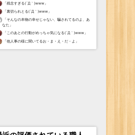
「
残念すぎる(´Д｀)www
」
「
裏切られとる(´Д｀)www
」
「
そんなの本物の幸せじゃない、騙されてるのよ、あ
なた
」
「
このあとの行動がめっちゃ気になる(´Д｀)www
」
「
他人事の様に聞いてるお・ま・え・だ・よ
」