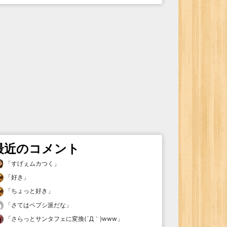
最近のコメント
「
すげぇムカつく
」
「
好き
」
「
ちょっと好き
」
「
さてはペプシ派だな
」
「
さらっとサンタフェに変換(´Д｀)www
」