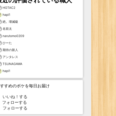
最近の評価されている職人
HGTAC2
hapi1
絶。壊滅級
名前太
narutomo0209
ひーた
期待の新人
アンタレス
TSUNAGAWA
hapi1
すすめのボケを毎日お届け
いいね！する
フォローする
フォローする