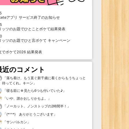
5
oketeアプリ サービス終了のお知らせ
15
リッツのお題でひとことボケて結果発表
10
リッツのお題でひと言ボケて キャンペーン
9
支でボケて2026 結果発表
最近のコメント
「
落ち着け、もう直ぐ新千歳に着くからもうちょっと
待ってくれ。キーン
」
「
寝る前に☆見たら6つも付いていた♪
」
「
いや、誰かおしりかもよ。
」
「
ノーカット、ノンストップの2時間半！
」
「
(*^^*) ありがとうございます
」
「
サンバルカン
」