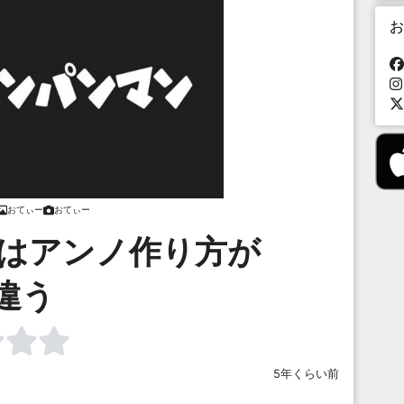
お
おてぃー
おてぃー
とはアンノ作り方が
違う
5年くらい前