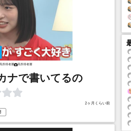
高所得者層
高所得者層
カナで書いてるの
2ヶ月くらい前
明