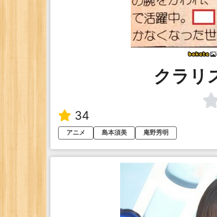
クラリ
34
アニメ
島本須美
庵野秀明