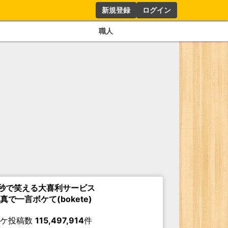
新規登録
ログイン
職人
秒で笑える大喜利サービス
真で一言ボケて(bokete)
ボケ投稿数
115,497,914
件