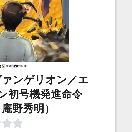
御留我
御留我
ヴァンゲリオン／エ
ン初号機発進命令
：庵野秀明）