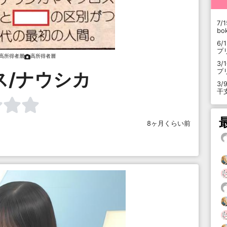
7/1
b
6/
プ
高所得者層
高所得者層
3/
プ
ス/ナウシカ
3/
干
8ヶ月くらい前