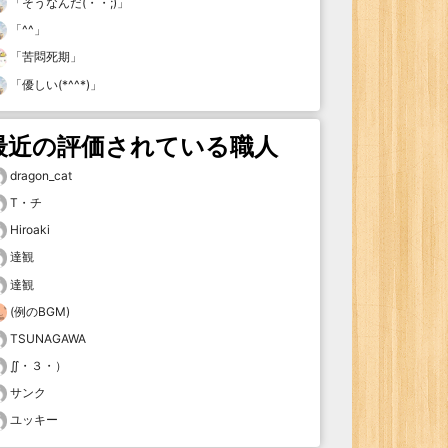
「
そうなんだ(・・;)
」
「
^^
」
「
苦悶死期
」
「
優しい(*^^*)
」
最近の評価されている職人
dragon_cat
T・チ
Hiroaki
達観
達観
(例のBGM)
TSUNAGAWA
∬・３・）
サンク
ユッキー