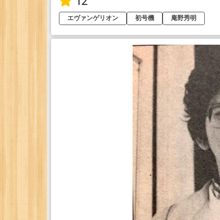
12
エヴァンゲリオン
初号機
庵野秀明