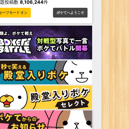
お題投稿数
8,106,244
件
セーフモード オン
ボケてへようこそ