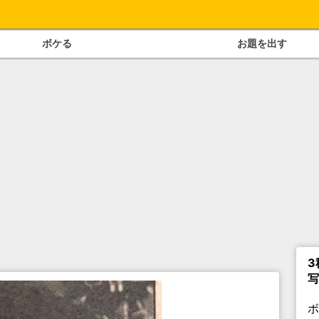
ボケる
お題を出す
3
写