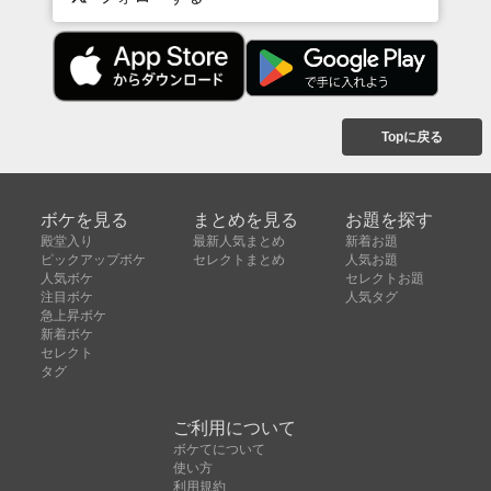
Topに戻る
ボケを見る
まとめを見る
お題を探す
殿堂入り
最新人気まとめ
新着お題
ピックアップボケ
セレクトまとめ
人気お題
人気ボケ
セレクトお題
注目ボケ
人気タグ
急上昇ボケ
新着ボケ
セレクト
タグ
ご利用について
ボケてについて
使い方
利用規約