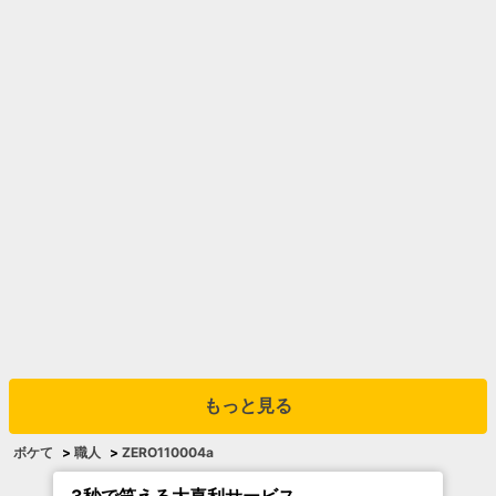
もっと見る
ボケて
>
職人
>
ZERO110004a