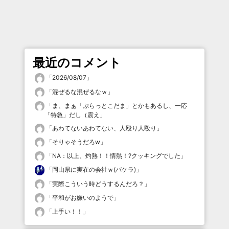
最近のコメント
「
2026/08/07
」
「
混ぜるな混ぜるなｗ
」
「
ま、まぁ「ぷらっとこだま」とかもあるし、一応
「特急」だし（震え
」
「
あわてないあわてない、人殴り人殴り
」
「
そりゃそうだろw
」
「
NA：以上、灼熱！！情熱！?クッキングでした
」
「
岡山県に実在の会社ｗ(バケラ)
」
「
実際こういう時どうするんだろ？
」
「
平和がお嫌いのようで
」
「
上手い！！
」