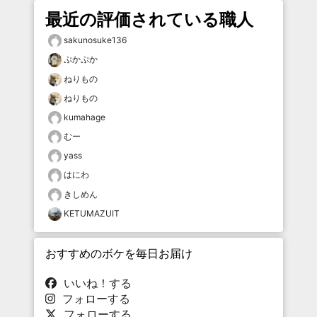
最近の評価されている職人
sakunosuke136
ぷかぷか
ねりもの
ねりもの
kumahage
むー
yass
はにわ
きしめん
KETUMAZUIT
おすすめのボケを毎日お届け
いいね！する
フォローする
フォローする