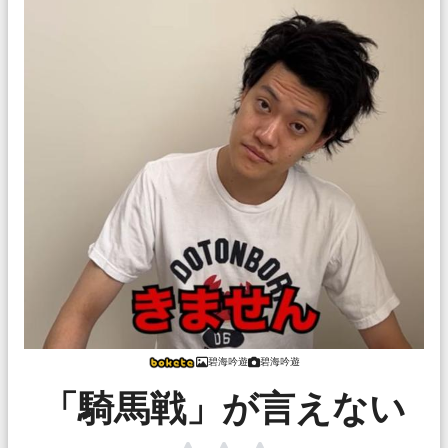
碧海吟遊
碧海吟遊
「騎馬戦」が言えない