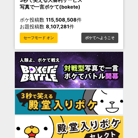
3秒で笑える大喜利サービス
写真で一言ボケて(bokete)
ボケ投稿数
115,508,508
件
お題投稿数
8,107,281
件
セーフモード オン
ボケてへようこそ