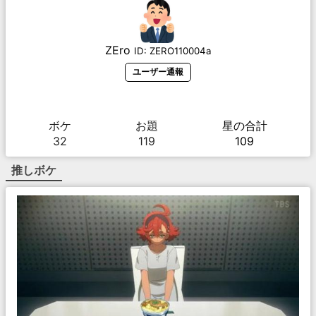
ZEro
ID:
ZERO110004a
ユーザー通報
ボケ
お題
星の合計
32
119
109
推しボケ