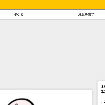
ボケる
お題を出す
3
写