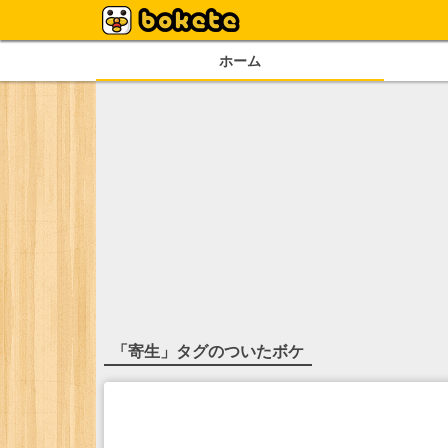
ホーム
「
寄生
」タグのついたボケ