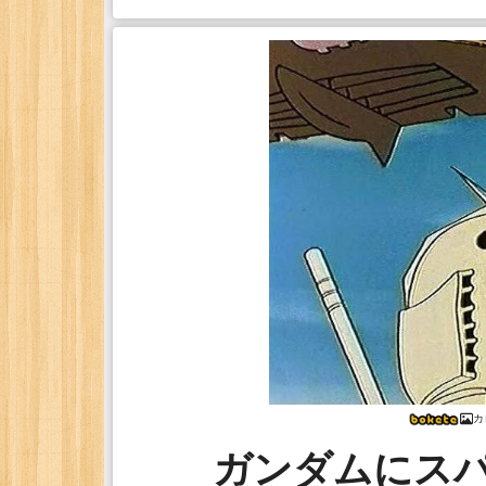
カ
ガンダムにス