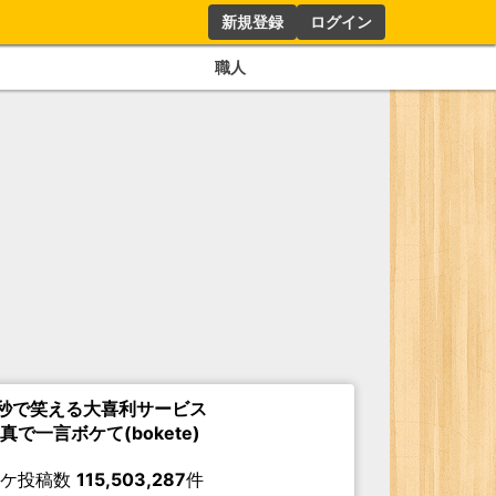
新規登録
ログイン
職人
秒で笑える大喜利サービス
真で一言ボケて(bokete)
ボケ投稿数
115,503,287
件