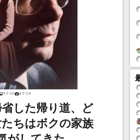
オクコロ
オクコロ
帰省した帰り道、ど
女たちはボクの家族
気がしてきた