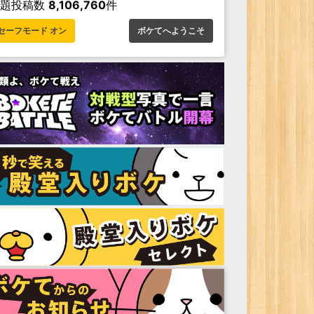
お題投稿数
8,106,760
件
セーフモード オン
ボケてへようこそ