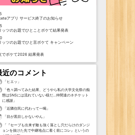
5
oketeアプリ サービス終了のお知らせ
15
リッツのお題でひとことボケて結果発表
10
リッツのお題でひと言ボケて キャンペーン
9
支でボケて2026 結果発表
最近のコメント
「
ヒエッ
」
「
色々調べてみた結果、どうやら私の大学文化祭の痴
態はSNSには流れていない様だ…仲間達のネチケット
に感謝
」
「
近隣住民に代わって一喝
」
「
目が黒目しかないやん
」
「
『セーブも出来ず敵も強く落とし穴だらけのダンジ
ョンを抜けた先で中継地点に着く前にコレ』というの