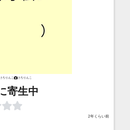
けろりんこ
けろりんこ
に寄生中
2年くらい前