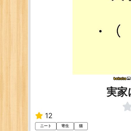
実家
12
ニート
寄生
猫