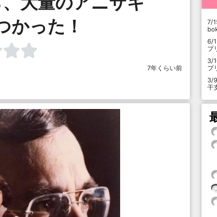
ら、大量のアニサキ
つかった！
7/1
b
6/
プ
3/
プ
7年くらい前
3/
干