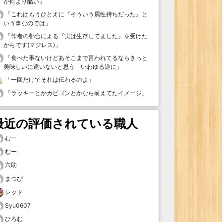
が何より酷い
」
「
これはもうひとえに『そういう属性持ちだった』と
いう事なのでは
」
「
作者の都合による『実は生存してました』を受けた
からです(マジレス)
」
「
食べた事ないけどあそこまで言われてるならきっと
美味しいに違いないと思う いわゆる逆に
」
「
一回だけでそれは伝わるのよ
」
「
ラッキーとかカビゴンとかなら耐えてたイメージ
」
最近の評価されている職人
むー
むー
六助
まつぴ
レッド
Syu0607
ひろむ