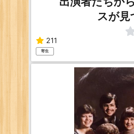
出演者たちか
スが見
211
寄生