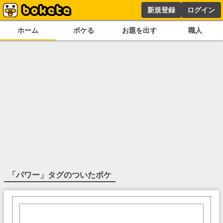
新規登録
ログイン
ホーム
ボケる
お題を出す
職人
「
パワー
」タグのついたボケ