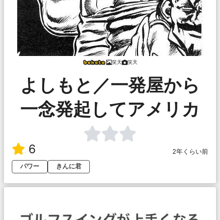
笑天
笑天
よしもと／一発屋から
一念発起してアメリカ
6
2年くらい前
パワー
きんに君