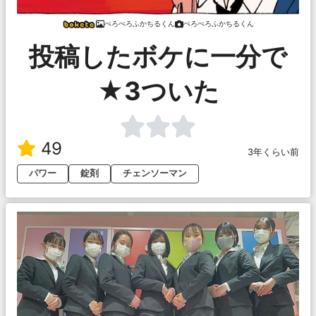
ぺろぺろふかちるくん
ぺろぺろふかちるくん
投稿したボケに一分で
★3ついた
49
3年くらい前
パワー
錠剤
チェンソーマン