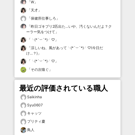
「
W
」
「
天才
」
「
保健所仕事しろ
」
「
昨日ゴキブリ2匹出た…いや、汚くないんだよ？ク
ーラー気をつけて
」
「
╰(*´︶`*)╯♡
」
「
涼しいね、風があって╰(*´︶`*)╯♡(今日だ
け…？)
」
「
╰(*´︶`*)╯♡
」
「
その次嗅ぐ
」
最近の評価されている職人
Saikinha
Syu0607
キャッツ
プリティ慶
鳥人