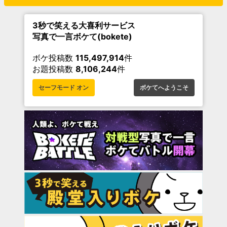
3秒で笑える大喜利サービス
写真で一言ボケて(bokete)
ボケ投稿数
115,497,914
件
お題投稿数
8,106,244
件
セーフモード オン
ボケてへようこそ