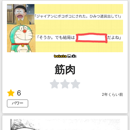
jj
jj
筋肉
6
2年くらい前
パワー