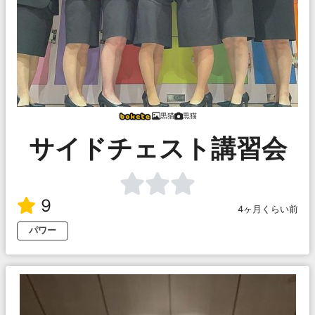
黒猫
黒猫
サイドチェスト講習会
9
4ヶ月くらい前
パワー