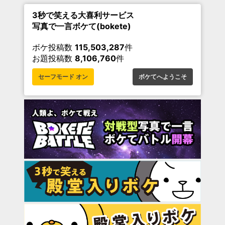
3秒で笑える大喜利サービス
写真で一言ボケて(bokete)
ボケ投稿数
115,503,287
件
お題投稿数
8,106,760
件
セーフモード オン
ボケてへようこそ