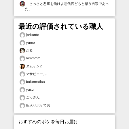
「
さっさと悪事を働けよ悪代官どもと思う吉宗であっ
た
」
最近の評価されている職人
jprkanto
yume
だる
mmmmm
タムケン2
マサピエール
bokematica
yasu
ごっさん
新入りボケて民
おすすめのボケを毎日お届け