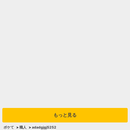
もっと見る
ボケて
>
職人
>
adadgjgj5252