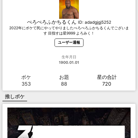
ぺろぺろふかちるくん
ID:
adadgjgj5252
2022年にボケて民にやってやりましたぺろぺろふかちるくんでございま
す 目指すは星9999 よろみく！
ユーザー通報
生年月日
1900.01.01
ボケ
お題
星の合計
353
88
720
推しボケ