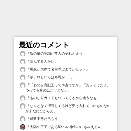
最近のコメント
「
飯の量の認識が常人のそれと違う
」
「
読んでるんかい
」
「
母親が大声で名前呼ぶまでがセット
」
「
ポアロといろは寿司が……
」
「
「あのぉ海賊王って本当ですか」「おぉそうだよ。
つっても昔の話だけどな」
」
「
ものしりガイドもついてくるから迷うなぁ
」
「
なんとなく拒否してるけど受け入れていいものなの
か未だに分からん
」
「
成敗中毒だろもう
」
「
太陽の王子であるRXへの命乞いにもみえるw
」