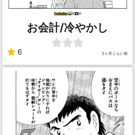
朝
朝
お会計/冷やかし
6
2ヶ月くらい前