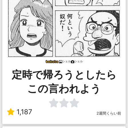
シェル
シェル
定時で帰ろうとしたら
この言われよう
1,187
2週間くらい前