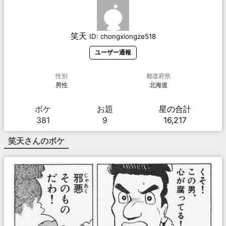
笑天
ID:
chongxiongze518
ユーザー通報
性別
都道府県
男性
北海道
ボケ
お題
星の合計
381
9
16,217
笑天
さんのボケ