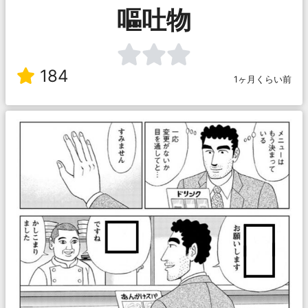
嘔吐物
184
1ヶ月くらい前