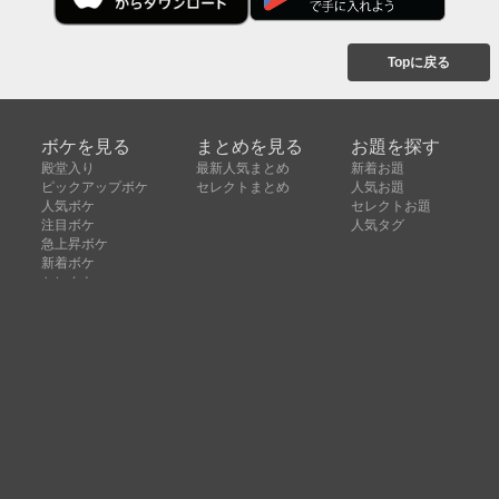
Topに戻る
ボケを見る
まとめを見る
お題を探す
殿堂入り
最新人気まとめ
新着お題
ピックアップボケ
セレクトまとめ
人気お題
人気ボケ
セレクトお題
注目ボケ
人気タグ
急上昇ボケ
新着ボケ
セレクト
タグ
ご利用について
ボケてについて
使い方
利用規約
よくある質問
クッキーの利用について
お問い合わせ
広告掲載について