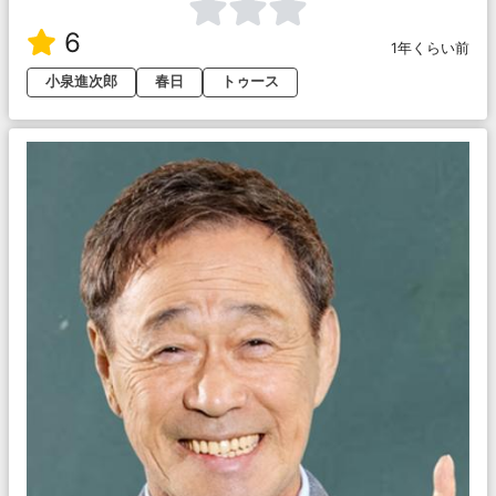
6
1年くらい前
小泉進次郎
春日
トゥース