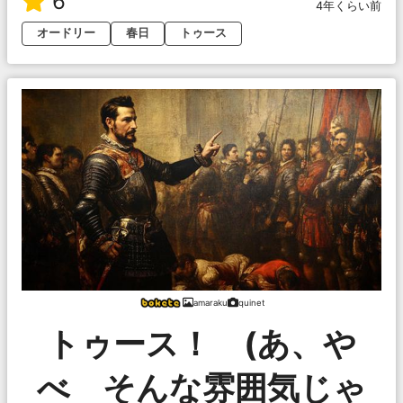
6
4年くらい前
オードリー
春日
トゥース
amaraku
quinet
トゥース！ (あ、や
べ そんな雰囲気じゃ