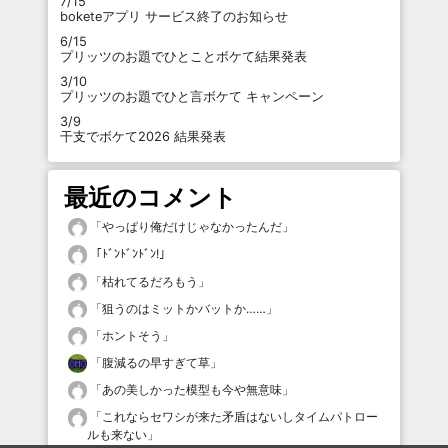
7/15
boketeアプリ サービス終了のお知らせ
6/15
プリッツのお題でひとことボケて結果発表
3/10
プリッツのお題でひと言ボケて キャンペーン
3/9
干支でボケて2026 結果発表
最近のコメント
「
やっぱり俺だけじゃなかったんだ
」
「
ﾄﾞﾝﾄﾞﾝﾄﾞﾝ!
」
「
枯れてるだろもう
」
「
狙うのはミットかバットか……
」
「
ホントそう
」
「
腹減るの早すぎて草
」
「
あの美しかった模型も今や無意味
」
「
これならセワシが来た矛盾はないしタイムパトロー
ルも来ない
」