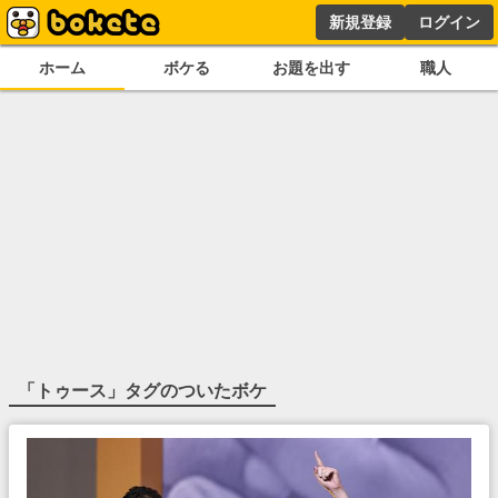
新規登録
ログイン
ホーム
ボケる
お題を出す
職人
「
トゥース
」タグのついたボケ