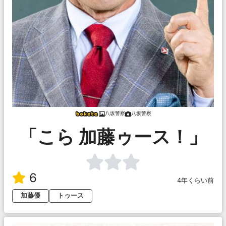
八坂警察
八坂警察
「こら 加藤ゥース！」
6
4年くらい前
加藤優
トゥース