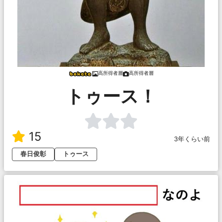
高所得者層
高所得者層
トゥース！
15
3年くらい前
春日俊彰
トゥース