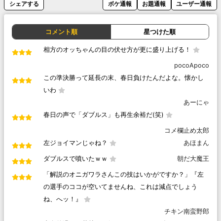
シェアする
ボケ通報
お題通報
ユーザー通報
コメント順
星つけた順
相方のオッちゃんの目の伏せ方が更に盛り上げる！
pocoApoco
この準決勝って延長の末、春日負けたんだよな。懐かし
いわ
あーにゃ
春日の声で「ダブルス」も再生余裕だ(笑)
コメ欄止め太郎
左ジョイマンじゃね？
あほまん
ダブルスで噴いたｗｗ
朝だ大魔王
「解説のオニガワラさんこの技はいかがですか？」『左
の選手のココが空いてませんね、これは減点でしょう
ね、へッ！』
チキン南蛮野郎