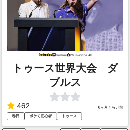
amaraku
PSB Nacional 40
トゥース世界大会 ダ
ブルス
462
8ヶ月くらい前
春日
ボケて初心者
トゥース