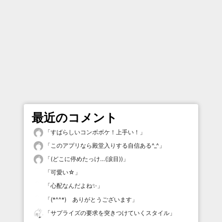
最近のコメント
「
すばらしいコンボボケ！上手い！
」
「
このアプリなら殿堂入りする自信ある^_^
」
「
(どこに停めたっけ…(涙目))
」
「
可愛い☆
」
「
心配なんだよね✨
」
「
(*^^*) ありがとうございます
」
「
サプライズの要求を突きつけていくスタイル
」