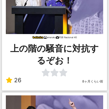
amaraku
PSB Nacional 40
上の階の騒音に対抗す
るぞお！
26
8ヶ月くらい前