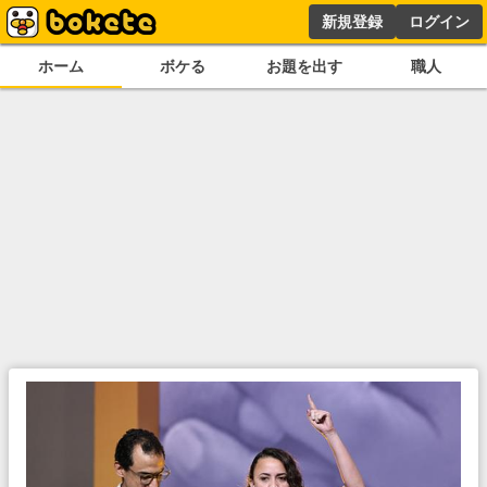
新規登録
ログイン
ホーム
ボケる
お題を出す
職人