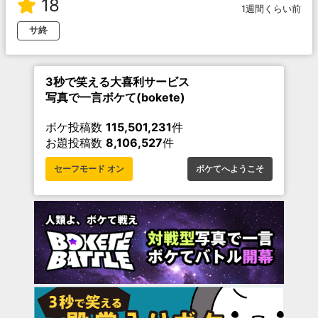
18
1週間くらい前
サ終
3秒で笑える大喜利サービス
写真で一言ボケて(bokete)
ボケ投稿数
115,501,231
件
お題投稿数
8,106,527
件
セーフモード オン
ボケてへようこそ