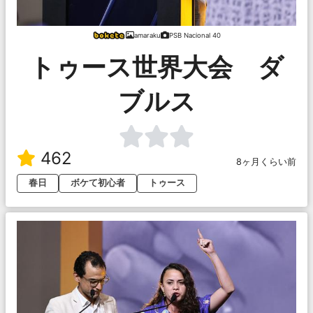
amaraku
PSB Nacional 40
トゥース世界大会 ダ
ブルス
462
8ヶ月くらい前
春日
ボケて初心者
トゥース