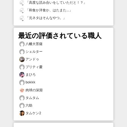
「
高度な読み合いをしていただと！？
」
「
和食か洋食か、はたまた…
」
「
元ネタはそんなやつ。
」
最近の評価されている職人
八幡大菩薩
シェルター
アンドゥ
プリティ慶
まひろ
bokkk
肉球の深淵
タムタム
六助
タムケン2