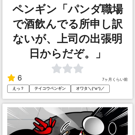
ペンギン「パンダ職場
で酒飲んでる所申し訳
ないが、上司の出張明
日からだぞ。」
6
7ヶ月くらい前
えっ？
テイコウペンギン
オワタ＼(^o^)／