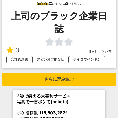
けろりんこ
けろりんこ
上司のブラック企業日
誌
3
8ヶ月くらい前
穴埋めお題
スピンオフ的な話
テイコウペンギン
さらに読み込む
3秒で笑える大喜利サービス
写真で一言ボケて(bokete)
ボケ投稿数
115,503,287
件