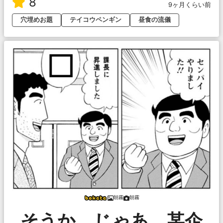
8
9ヶ月くらい前
穴埋めお題
テイコウペンギン
昼食の流儀
朝霧
朝霧
そうか、じゃあ、某企