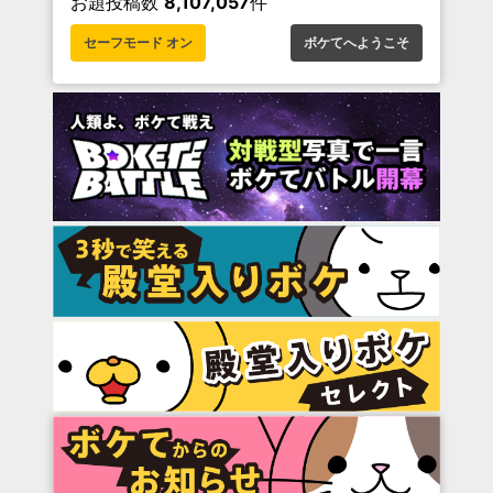
お題投稿数
8,107,057
件
セーフモード オン
ボケてへようこそ