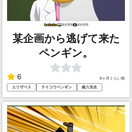
諸伏高明
諸伏高明
某企画から逃げて来た
ペンギン。
6
9ヶ月くらい前
エリザベス
テイコウペンギン
銀八先生