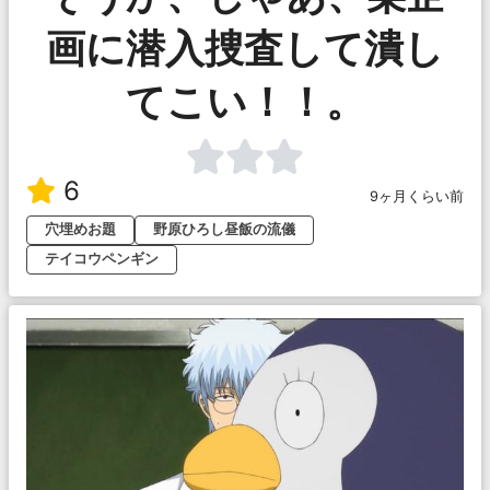
画に潜入捜査して潰し
てこい！！。
6
9ヶ月くらい前
穴埋めお題
野原ひろし昼飯の流儀
テイコウペンギン