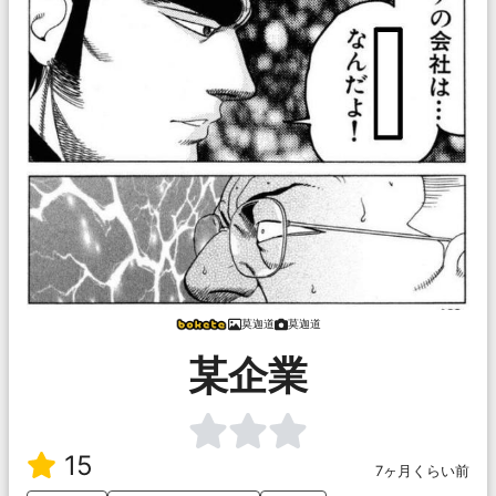
莫迦道
莫迦道
某企業
15
7ヶ月くらい前