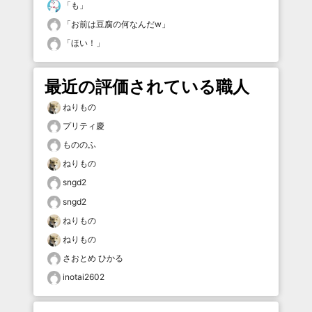
「
も
」
「
お前は豆腐の何なんだw
」
「
ほい！
」
最近の評価されている職人
ねりもの
プリティ慶
もののふ
ねりもの
sngd2
sngd2
ねりもの
ねりもの
さおとめ ひかる
inotai2602