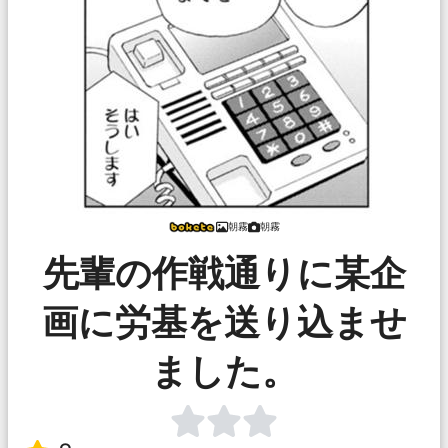
朝霧
朝霧
先輩の作戦通りに某企
画に労基を送り込ませ
ました。