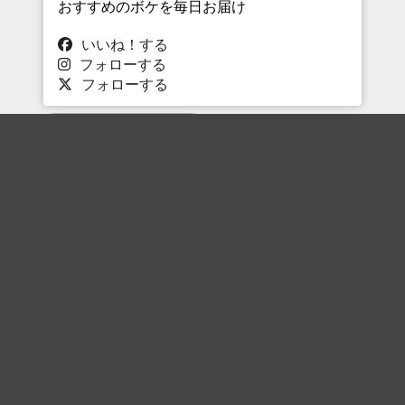
おすすめのボケを毎日お届け
いいね！する
フォローする
フォローする
Topに戻る
ボケを見る
まとめを見る
お題を探す
殿堂入り
最新人気まとめ
新着お題
ピックアップボケ
セレクトまとめ
人気お題
人気ボケ
セレクトお題
注目ボケ
人気タグ
急上昇ボケ
新着ボケ
セレクト
タグ