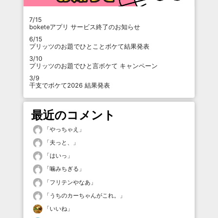
7/15
boketeアプリ サービス終了のお知らせ
6/15
プリッツのお題でひとことボケて結果発表
3/10
プリッツのお題でひと言ボケて キャンペーン
3/9
干支でボケて2026 結果発表
最近のコメント
「
やっちゃえ
」
「
夫っと、
」
「
はいっ
」
「
噛みちぎる
」
「
フリテンやなあ
」
「
うちのカーちゃんがこれ。
」
「
いいね
」