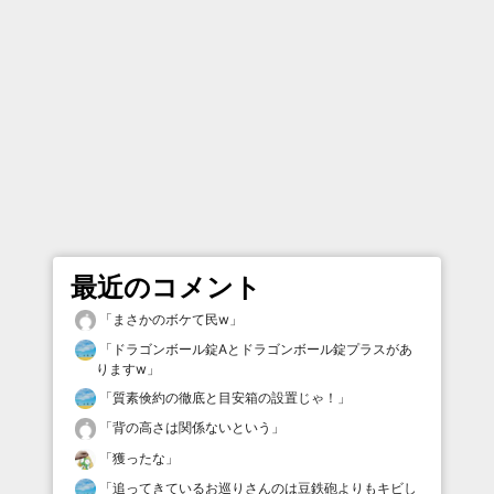
最近のコメント
「
まさかのボケて民w
」
「
ドラゴンボール錠Aとドラゴンボール錠プラスがあ
りますw
」
「
質素倹約の徹底と目安箱の設置じゃ！
」
「
背の高さは関係ないという
」
「
獲ったな
」
「
追ってきているお巡りさんのは豆鉄砲よりもキビし