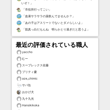
いぞ！
」
「
市役所行ってこい
」
「
血液サラサラの薬飲んでませんか？
」
「
あの子はアスリートでないとダメらしいよ
」
「
肌真っ白だもんね 明らかとり過ぎだと思うよ
」
最近の評価されている職人
yaccho
むー
スープレックス佐藤
プリティ慶
aze_chimic
サバ缶
おかげ犬
九十九光
Hansikikoka