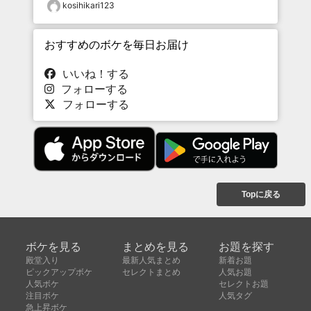
kosihikari123
おすすめのボケを毎日お届け
いいね！する
フォローする
フォローする
Topに戻る
ボケを見る
まとめを見る
お題を探す
殿堂入り
最新人気まとめ
新着お題
ピックアップボケ
セレクトまとめ
人気お題
人気ボケ
セレクトお題
注目ボケ
人気タグ
急上昇ボケ