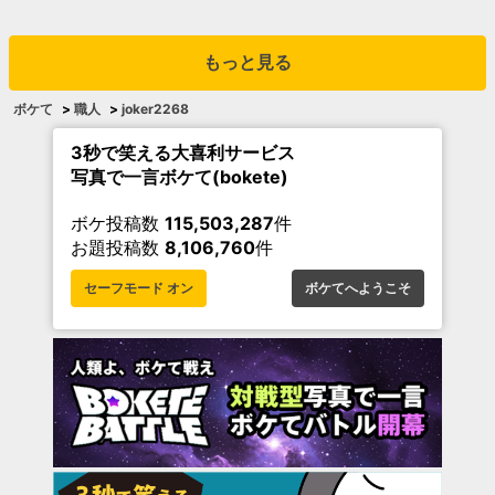
もっと見る
ボケて
>
職人
>
joker2268
3秒で笑える大喜利サービス
写真で一言ボケて(bokete)
ボケ投稿数
115,503,287
件
お題投稿数
8,106,760
件
セーフモード オン
ボケてへようこそ