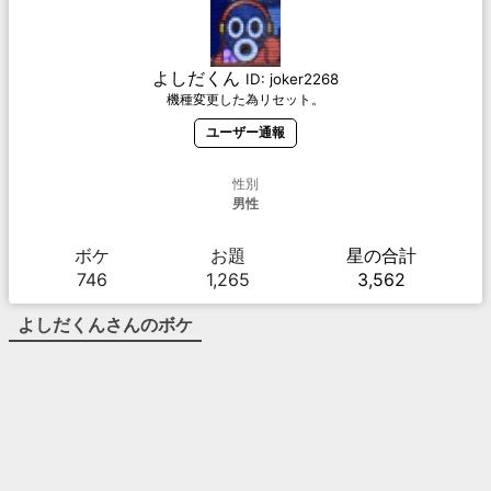
よしだくん
ID:
joker2268
機種変更した為リセット。
ユーザー通報
性別
男性
ボケ
お題
星の合計
746
1,265
3,562
よしだくん
さんのボケ