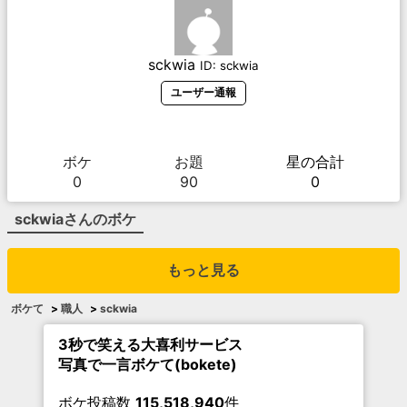
sckwia
ID:
sckwia
ユーザー通報
ボケ
お題
星の合計
0
90
0
sckwia
さんのボケ
もっと見る
ボケて
>
職人
>
sckwia
3秒で笑える大喜利サービス
写真で一言ボケて(bokete)
ボケ投稿数
115,518,940
件