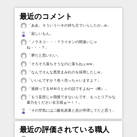
最近のコメント
「
ああ、そういうヘキの持ち主でいらしたか…w
」
「
寂しいもん
」
「
ノラネコ・・・？ライオンの間違いじゃ
ね・・・？
」
「
夢だと思いたい
」
「
そろそろ落ちそうなのに落ちねぇww
」
「
なんでそんな悪意まみれのを採用したしw
」
「
いいんですか？色々売っちゃいますよ？
」
「
過疎ってるＭＭＯとかの話ですよねー（棒）
」
「
もう妄想じゃ我慢できないんです、もっとリアルな
暴力をください女王様ぁ〜！！
」
「
その空気には二酸化炭素と息が停滞してたと思う
」
最近の評価されている職人