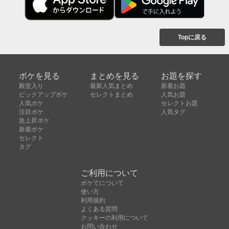
Topに戻る
ボケを見る
まとめを見る
お題を探す
殿堂入り
最新人気まとめ
新着お題
ピックアップボケ
セレクトまとめ
人気お題
人気ボケ
セレクトお題
注目ボケ
人気タグ
急上昇ボケ
新着ボケ
セレクト
タグ
ご利用について
ボケてについて
使い方
利用規約
よくある質問
クッキーの利用について
お問い合わせ