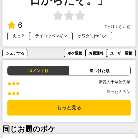
日からだぞ。」
6
7ヶ月くらい前
えっ？
テイコウペンギン
オワタ＼(^o^)／
シェアする
ボケ通報
お題通報
ユーザー通報
コメント順
星つけた順
伝説の千歳飴先輩
腐ったミカン
もっと見る
同じお題のボケ