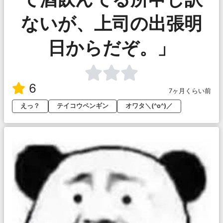
ないが、上司の出張明
日からだぞ。」
6
7ヶ月くらい前
えっ？
テイコウペンギン
オワタ＼(^o^)／