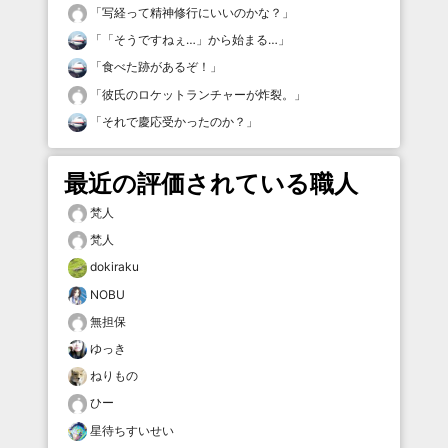
「
写経って精神修行にいいのかな？
」
「
「そうですねぇ…」から始まる…
」
「
食べた跡があるぞ！
」
「
彼氏のロケットランチャーが炸裂。
」
「
それで慶応受かったのか？
」
最近の評価されている職人
梵人
梵人
dokiraku
NOBU
無担保
ゆっき
ねりもの
ひー
星待ちすいせい