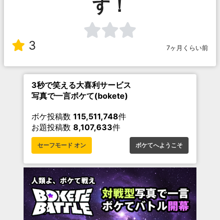
す！
3
7ヶ月くらい前
3秒で笑える大喜利サービス
写真で一言ボケて(bokete)
ボケ投稿数
115,511,748
件
お題投稿数
8,107,633
件
セーフモード オン
ボケてへようこそ