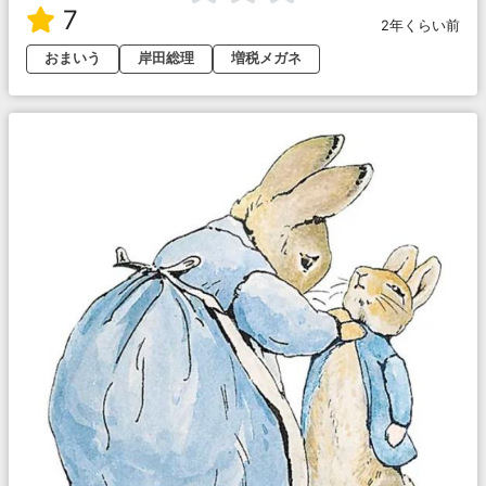
7
2年くらい前
おまいう
岸田総理
増税メガネ