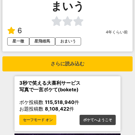
まいう
6
4年くらい前
星一徹
星飛雄馬
おまいう
さらに読み込む
3秒で笑える大喜利サービス
写真で一言ボケて(bokete)
ボケ投稿数
115,518,940
件
お題投稿数
8,108,422
件
セーフモード オン
ボケてへようこそ