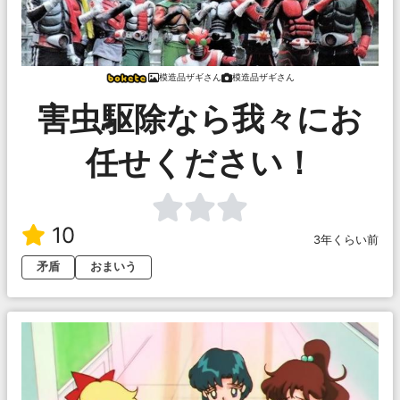
模造品ザギさん
模造品ザギさん
害虫駆除なら我々にお
任せください！
10
3年くらい前
矛盾
おまいう