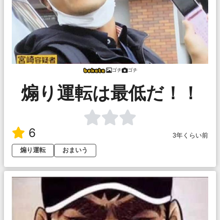
ゴチ
ゴチ
煽り運転は最低だ！！
6
3年くらい前
煽り運転
おまいう