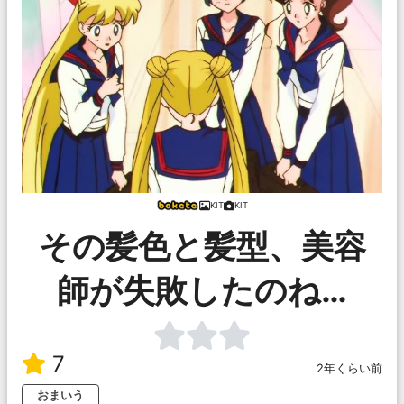
KIT
KIT
その髪色と髪型、美容
師が失敗したのね…
7
2年くらい前
おまいう