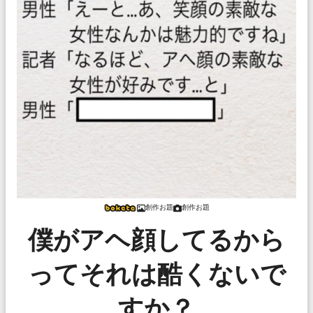
創作お題
創作お題
僕がアヘ顔してるから
ってそれは酷くないで
すか？