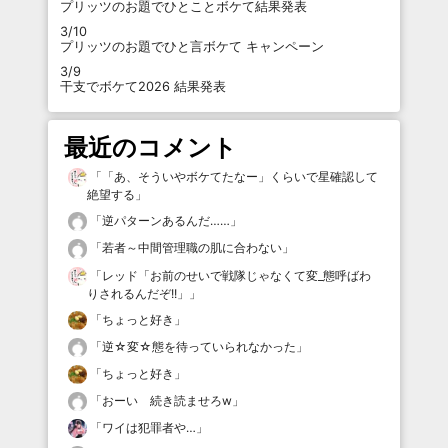
プリッツのお題でひとことボケて結果発表
3/10
プリッツのお題でひと言ボケて キャンペーン
3/9
干支でボケて2026 結果発表
最近のコメント
「
「あ、そういやボケてたなー」くらいで星確認して
絶望する
」
「
逆パターンあるんだ……
」
「
若者～中間管理職の肌に合わない
」
「
レッド「お前のせいで戦隊じゃなくて変_態呼ばわ
りされるんだぞ!!」
」
「
ちょっと好き
」
「
逆☆変☆態を待っていられなかった
」
「
ちょっと好き
」
「
おーい 続き読ませろw
」
「
ワイは犯罪者や…
」