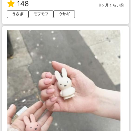
148
9ヶ月くらい前
うさぎ
モフモフ
ウサギ