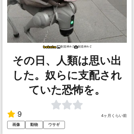
創造神A-Z
創造神A-Z
その日、人類は思い出
した。奴らに支配され
ていた恐怖を。
9
4ヶ月くらい前
画像
動物
ウサギ