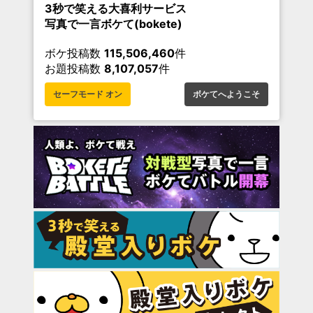
3秒で笑える大喜利サービス
写真で一言ボケて(bokete)
ボケ投稿数
115,506,460
件
お題投稿数
8,107,057
件
セーフモード オン
ボケてへようこそ