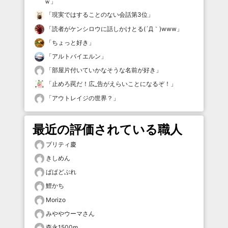
ｗ
」
「
現実ではすることのない会話第3位
」
「
読者がケンシロウに話しかけとる(´Д｀)www
」
「
ちょっと好き
」
「
アルトバイエルン
」
「
部屋片付いていかなそうな名前が好き
」
「
止めろ罠だ！広_告がえらいことになるぞ！
」
「
アウトレイジの世界？
」
最近の評価されている職人
プリティ慶
きしめん
ぱぱどぶれ
鯉かち
Morizo
みややウーマさん
森永1500m