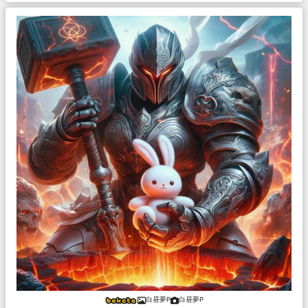
白昼夢P
白昼夢P