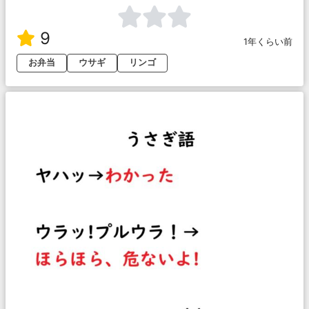
9
1年くらい前
お弁当
ウサギ
リンゴ