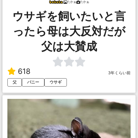
たかぁ
たかぁ
ウサギを飼いたいと言
ったら母は大反対だが
父は大賛成
618
3年くらい前
父
バニー
ウサギ