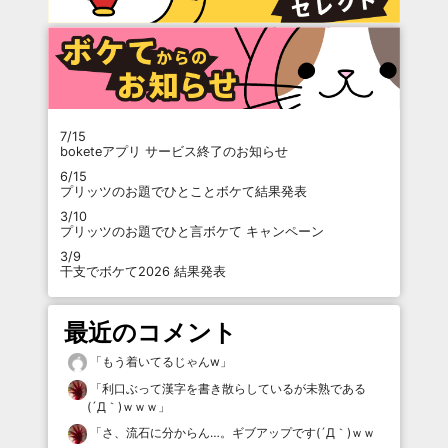
7/15
boketeアプリ サービス終了のお知らせ
6/15
プリッツのお題でひとことボケて結果発表
3/10
プリッツのお題でひと言ボケて キャンペーン
3/9
干支でボケて2026 結果発表
最近のコメント
「
もう着いてるじゃんw
」
「
利口ぶって漢字を書き散らしているが未熟である
(´Д｀)ｗｗｗ
」
「
さ、流石に分からん…。ギブアップです(´Д｀)ｗｗ