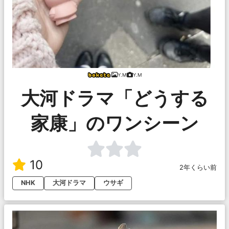
Y.M
Y.M
大河ドラマ「どうする
家康」のワンシーン
10
2年くらい前
NHK
大河ドラマ
ウサギ