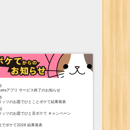
5
oketeアプリ サービス終了のお知らせ
15
リッツのお題でひとことボケて結果発表
10
リッツのお題でひと言ボケて キャンペーン
9
支でボケて2026 結果発表