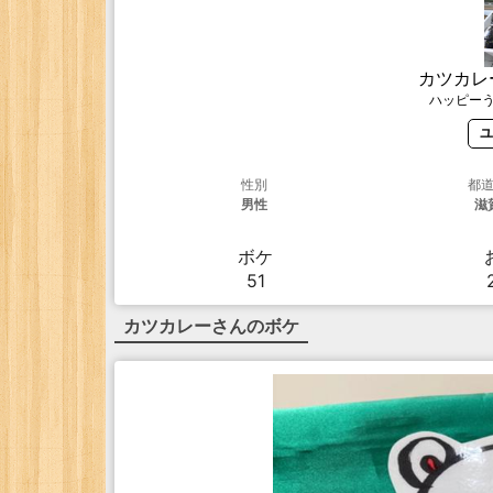
カツカレ
ハッピー
ユ
性別
都
男性
滋
ボケ
51
カツカレー
さんのボケ