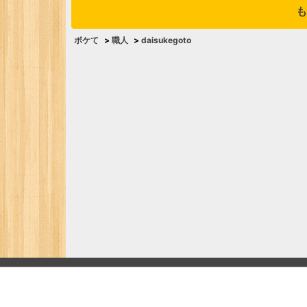
も
ボケて
>
職人
>
daisukegoto
ボケ
殿堂