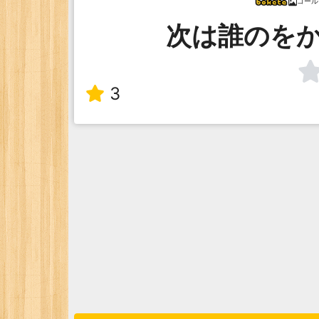
ゴール
次は誰のを
3