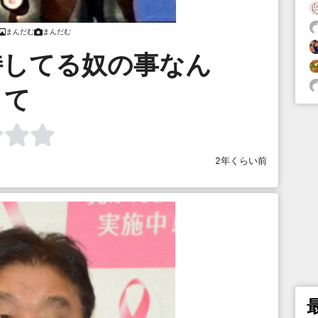
まんだむ
まんだむ
持してる奴の事なん
て
2年くらい前