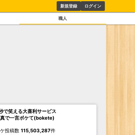
新規登録
ログイン
職人
秒で笑える大喜利サービス
真で一言ボケて(bokete)
ボケ投稿数
115,503,287
件