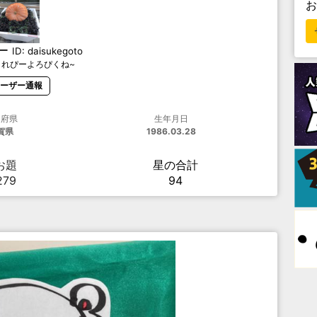
ー
ID:
daisukegoto
うれぴーよろぴくね~
ーザー通報
道府県
生年月日
賀県
1986.03.28
お題
星の合計
279
94