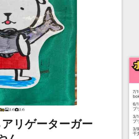
7/1
b
6/
プ
まめ
まめ
3/
らアリゲーターガー
プ
3/
干
やん