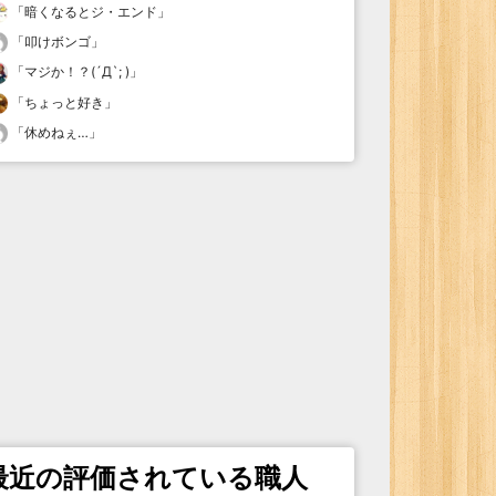
「
暗くなるとジ・エンド
」
「
叩けボンゴ
」
「
マジか！？(´Д`; )
」
「
ちょっと好き
」
「
休めねぇ…
」
最近の評価されている職人