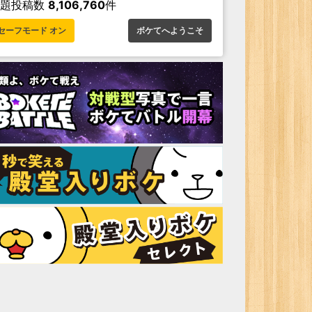
お題投稿数
8,106,760
件
セーフモード オン
ボケてへようこそ