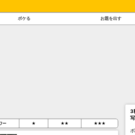
ボケる
お題を出す
3
写
ワー
★
★★
★★★