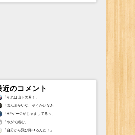
最近のコメント
「
それは山下美月！
」
「
ほんまかいな、そうかいな♪
」
「
HPゲージがじゃましてるぅ
」
「
やがて縮む
」
「
自分から飛び降りるんだ！
」