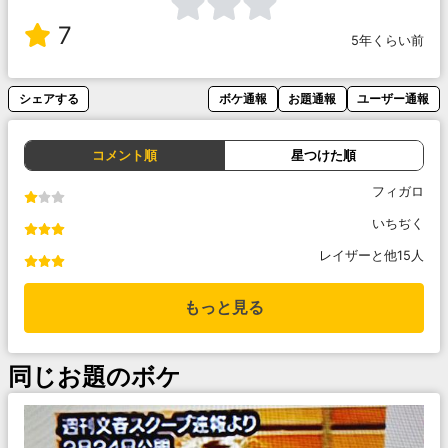
7
5年くらい前
シェアする
ボケ通報
お題通報
ユーザー通報
コメント順
星つけた順
フィガロ
いちぢく
レイザーと他15人
もっと見る
同じお題のボケ