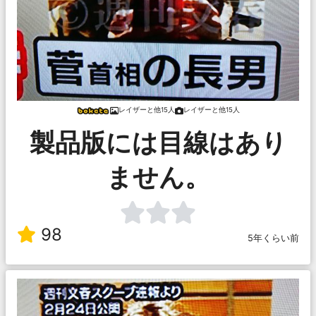
レイザーと他15人
レイザーと他15人
製品版には目線はあり
ません。
98
5年くらい前