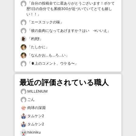
「
自分の投稿全てに星ありがとうございます！ボケて
歴1日の自分でも累積300が近づいていてとても嬉し
い！！
」
「
エースコックの味
」
「
彼の血肉になってあげますか？はい →いいえ
」
「
杓死❗️
」
「
たしかに
」
「
なんかお…も…ろ…い
」
「
⬆️上のコメント、ウケる〜
」
最近の評価されている職人
MILLENIUM
ごん
肉球の深淵
タムケン2
タムケン2
hikiniku