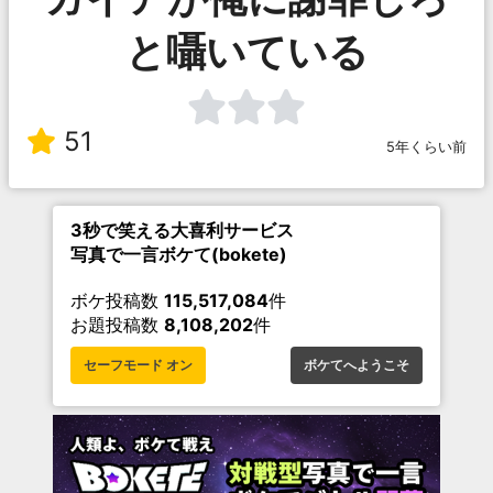
と囁いている
51
5年くらい前
3秒で笑える大喜利サービス
写真で一言ボケて(bokete)
ボケ投稿数
115,517,084
件
お題投稿数
8,108,202
件
セーフモード オン
ボケてへようこそ