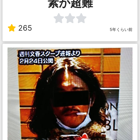
素が超難
265
5年くらい前