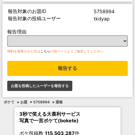
報告対象のお題ID
5758994
報告対象の投稿ユーザー
tkdyap
報告理由
権利を侵害された方は
こちら
の別ページよりご報告してください。
報告する
お題を投稿したユーザーを報告する
ボケて
>
お題
>
5758994
>
通報
3秒で笑える大喜利サービス
写真で一言ボケて(bokete)
ボケ投稿数
115,503,287
件