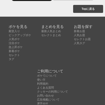
Topに戻る
ボケを見る
まとめを見る
お題を探す
殿堂入り
最新人気まとめ
新着お題
ピックアップボケ
セレクトまとめ
人気お題
人気ボケ
セレクトお題
注目ボケ
人気タグ
急上昇ボケ
新着ボケ
セレクト
タグ
ご利用について
ボケてについて
使い方
利用規約
よくある質問
クッキーの利用について
お問い合わせ
広告掲載について
運営会社