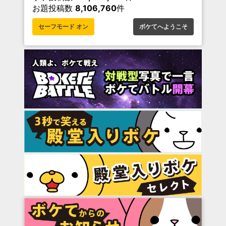
お題投稿数
8,106,760
件
セーフモード オン
ボケてへようこそ