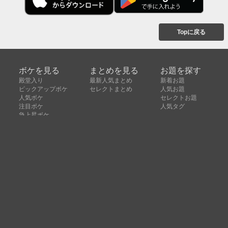
Topに戻る
ボケを見る
まとめを見る
お題を探す
殿堂入り
最新人気まとめ
新着お題
ピックアップボケ
セレクトまとめ
人気お題
人気ボケ
セレクトお題
注目ボケ
人気タグ
急上昇ボケ
新着ボケ
セレクト
タグ
ご利用について
ボケてについて
使い方
利用規約
よくある質問
クッキーの利用について
お問い合わせ