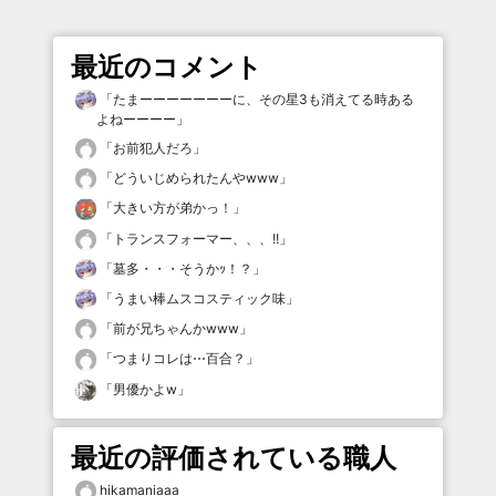
最近のコメント
「
たまーーーーーーーに、その星3も消えてる時ある
よねーーーー
」
「
お前犯人だろ
」
「
どういじめられたんやwww
」
「
大きい方が弟かっ！
」
「
トランスフォーマー、、、!!
」
「
墓多・・・そうかｯ！？
」
「
うまい棒ムスコスティック味
」
「
前が兄ちゃんかwww
」
「
つまりコレは⋯百合？
」
「
男優かよw
」
最近の評価されている職人
hikamaniaaa