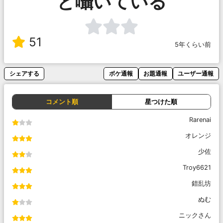
と囁いている
51
5年くらい前
シェアする
ボケ通報
お題通報
ユーザー通報
コメント順
星つけた順
Rarenai
オレンジ
少佐
Troy6621
錯乱坊
ぬむ
ニックさん