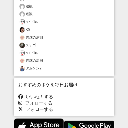
達観
達観
hikiniku
K5
肉球の深淵
ステゴ
hikiniku
肉球の深淵
タムケン2
おすすめのボケを毎日お届け
いいね！する
フォローする
フォローする