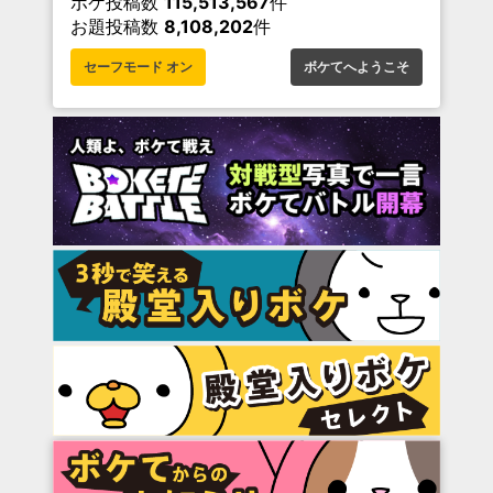
ボケ投稿数
115,513,567
件
お題投稿数
8,108,202
件
セーフモード オン
ボケてへようこそ