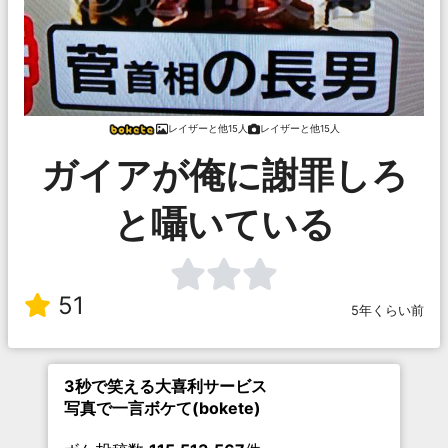
レイザーと他15人
レイザーと他15人
ガイアが俺に謝罪しろ
と囁いている
51
5年くらい前
3秒で笑える大喜利サービス
写真で一言ボケて(bokete)