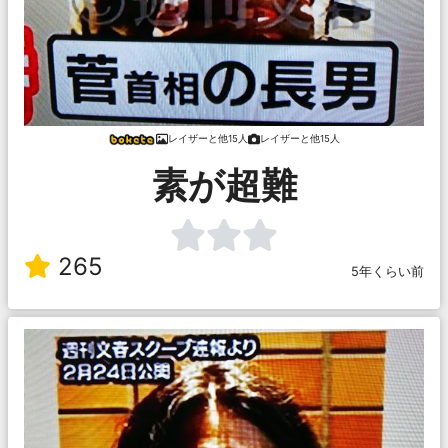
レイザーと他15人
レイザーと他15人
素が超難
265
5年くらい前