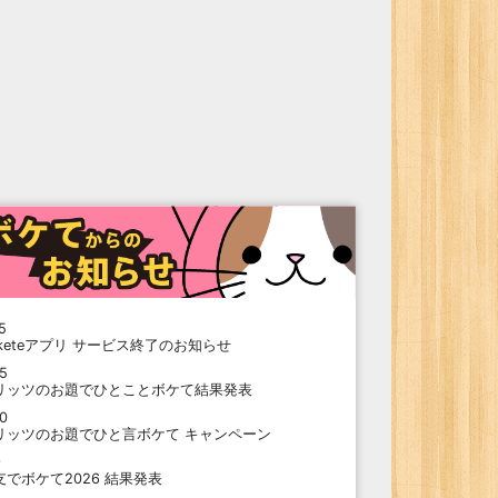
5
oketeアプリ サービス終了のお知らせ
15
リッツのお題でひとことボケて結果発表
10
リッツのお題でひと言ボケて キャンペーン
9
支でボケて2026 結果発表