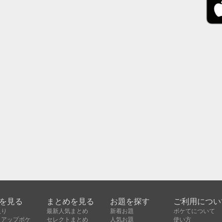
を見る
まとめを見る
お題を探す
ご利用につい
入り
最新人気まとめ
新着お題
ボケてについて
クアップボケ
セレクトまとめ
人気お題
使い方