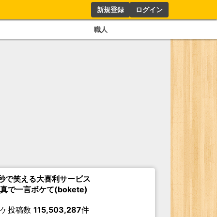
新規登録
ログイン
職人
秒で笑える大喜利サービス
真で一言ボケて(bokete)
ボケ投稿数
115,503,287
件