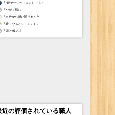
「
HPゲージがじゃましてるぅ
」
「
やがて縮む
」
「
自分から飛び降りるんだ！
」
「
暗くなるとジ・エンド
」
「
叩けボンゴ
」
最近の評価されている職人