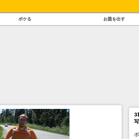
ボケる
お題を出す
3
写