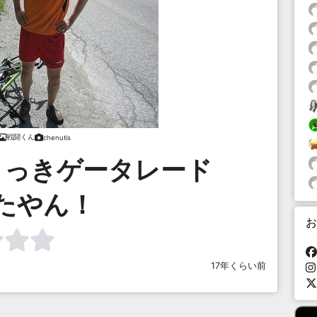
戦闘くん
chenutis
さっきゲータレード
たやん！
お
17年くらい前