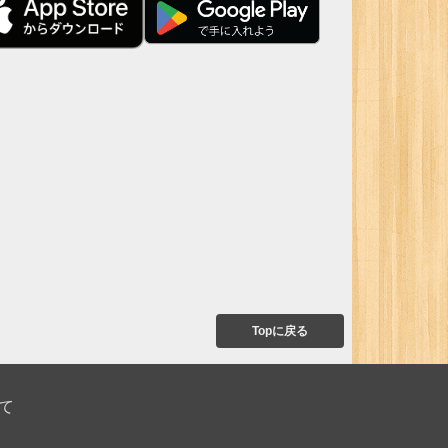
Topに戻る
て