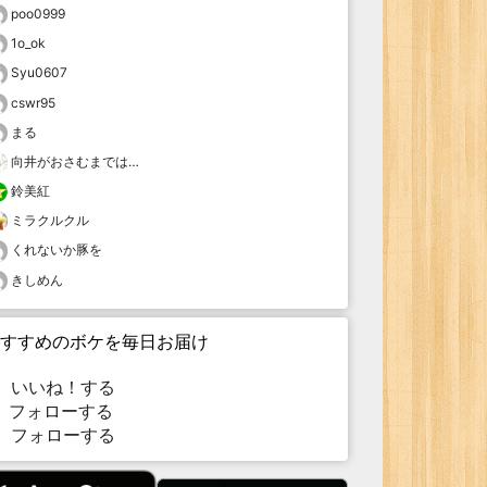
poo0999
1o_ok
Syu0607
cswr95
まる
向井がおさむまでは…
鈴美紅
ミラクルクル
くれないか豚を
きしめん
すすめのボケを毎日お届け
いいね！する
フォローする
フォローする