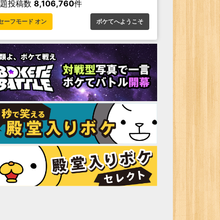
お題投稿数
8,106,760
件
セーフモード オン
ボケてへようこそ