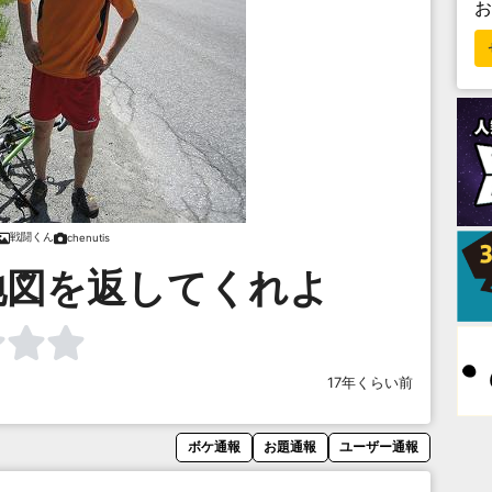
戦闘くん
chenutis
地図を返してくれよ
17年くらい前
ボケ通報
お題通報
ユーザー通報