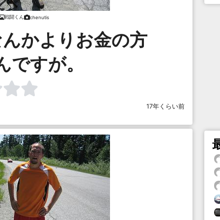
戦闘くん
chenutis
なんかよりお金の方
んですが。
17年くらい前