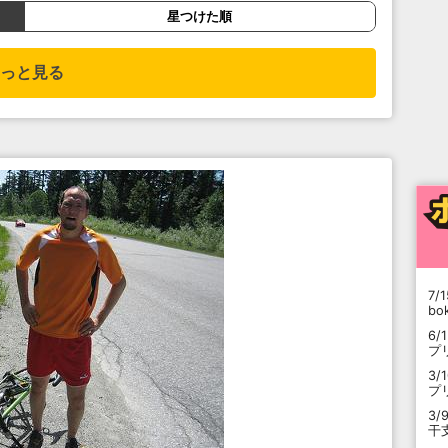
星つけた順
っと見る
7/1
b
6/
プ
3/
プ
3/
干