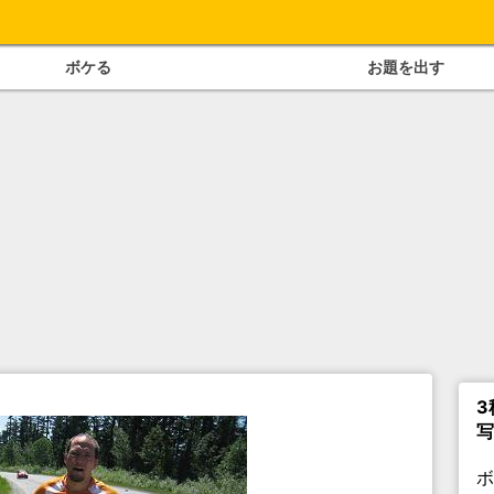
ボケる
お題を出す
3
写