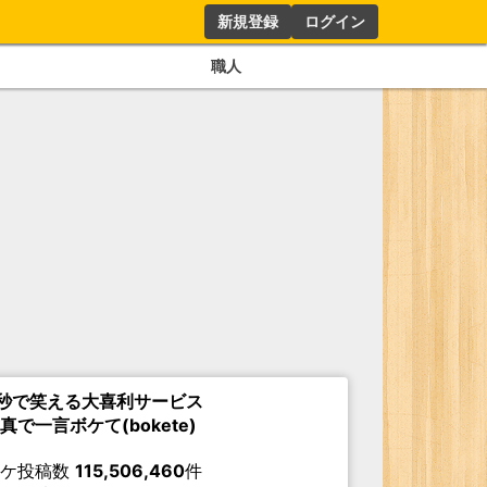
新規登録
ログイン
職人
秒で笑える大喜利サービス
真で一言ボケて(bokete)
ボケ投稿数
115,506,460
件