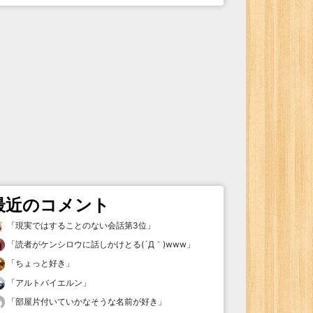
最近のコメント
「
現実ではすることのない会話第3位
」
「
読者がケンシロウに話しかけとる(´Д｀)www
」
「
ちょっと好き
」
「
アルトバイエルン
」
「
部屋片付いていかなそうな名前が好き
」