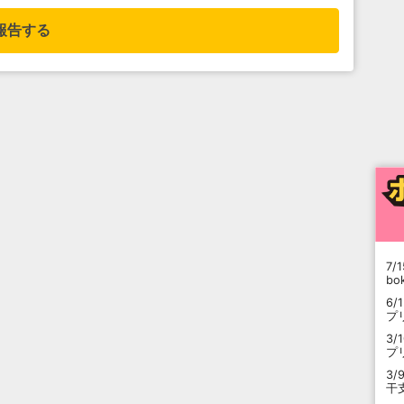
報告する
7/1
b
6/
プ
3/
プ
3/
干