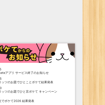
5
oketeアプリ サービス終了のお知らせ
15
リッツのお題でひとことボケて結果発表
10
リッツのお題でひと言ボケて キャンペーン
9
支でボケて2026 結果発表