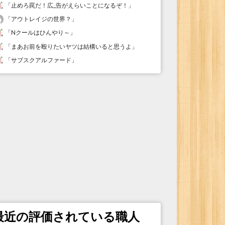
「
止めろ罠だ！広_告がえらいことになるぞ！
」
「
アウトレイジの世界？
」
「
Nクールはひんやり～
」
「
まあお前を殴りたいヤツは結構いると思うよ
」
「
サブスクアルファード
」
最近の評価されている職人