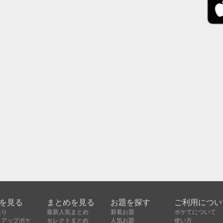
を見る
まとめを見る
お題を探す
ご利用につい
入り
最新人気まとめ
新着お題
ボケてについて
クアップボケ
セレクトまとめ
人気お題
使い方