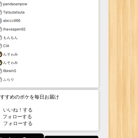
pandasanpow
Tatsutatsuta
abccc666
ihaveapen92
もんもん
CIA
んそゎみ
んそゎみ
6brainS
ふらり
すすめのボケを毎日お届け
いいね！する
フォローする
フォローする