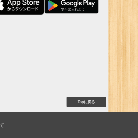
Topに戻る
て