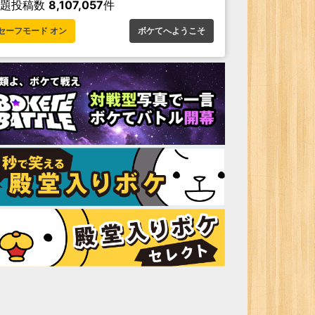
お題投稿数
8,107,057
件
セーフモード オン
ボケてへようこそ