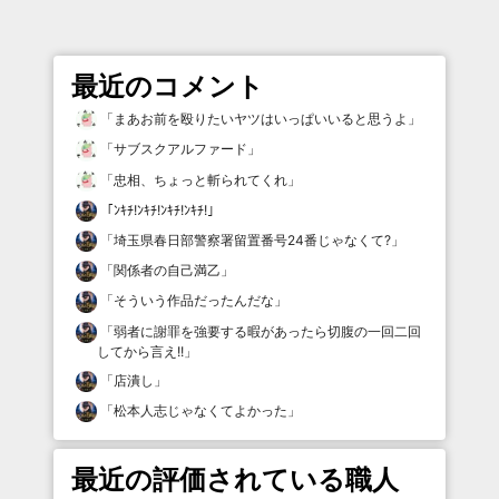
最近のコメント
「
まあお前を殴りたいヤツはいっぱいいると思うよ
」
「
サブスクアルファード
」
「
忠相、ちょっと斬られてくれ
」
「
ﾝｷﾁ!ﾝｷﾁ!ﾝｷﾁ!ﾝｷﾁ!
」
「
埼玉県春日部警察署留置番号24番じゃなくて?
」
「
関係者の自己満乙
」
「
そういう作品だったんだな
」
「
弱者に謝罪を強要する暇があったら切腹の一回二回
してから言え!!
」
「
店潰し
」
「
松本人志じゃなくてよかった
」
最近の評価されている職人