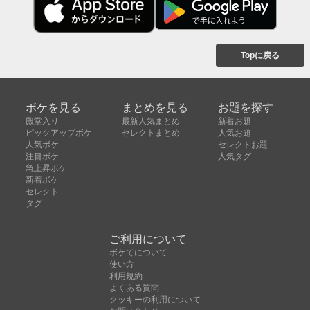
Topに戻る
ボケを見る
まとめを見る
お題を探す
殿堂入り
最新人気まとめ
新着お題
ピックアップボケ
セレクトまとめ
人気お題
人気ボケ
セレクトお題
注目ボケ
人気タグ
急上昇ボケ
新着ボケ
セレクト
タグ
ご利用について
ボケてについて
使い方
利用規約
よくある質問
クッキーの利用について