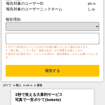
報告対象のユーザーID
sh-n
報告対象のユーザーニックネーム
しゅ
報告理由
※ ボケては性質上どうしてもボケやお題が被ってしまう場合があります。
※ 「繰り返し」しているか「悪意がある」かの判断をお願いします。
※ 該当するお題やボケ、コメントのURLや、補足情報をこちらにお願いいたしま
す。
報告する
ボケて
>
職人
>
sh-n
>
通報
3秒で笑える大喜利サービス
写真で一言ボケて(bokete)