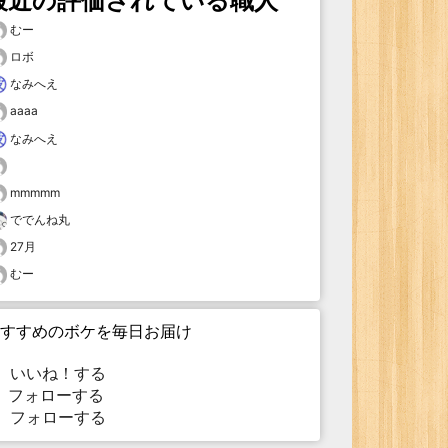
最近の評価されている職人
むー
ロボ
なみへえ
aaaa
なみへえ
mmmmm
ででんね丸
27月
むー
すすめのボケを毎日お届け
いいね！する
フォローする
フォローする