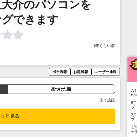
沢大介のパソコンを
ングできます
1年くらい前
ボケ通報
お題通報
ユーザー通報
星つけた順
7/1
b
佐々成政
6/
プ
3/
っと見る
プ
3/
干