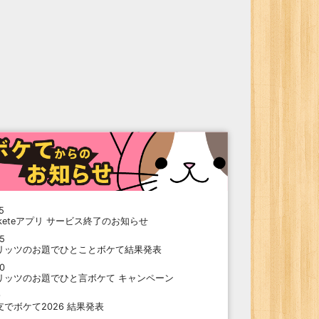
5
oketeアプリ サービス終了のお知らせ
15
リッツのお題でひとことボケて結果発表
10
リッツのお題でひと言ボケて キャンペーン
9
支でボケて2026 結果発表