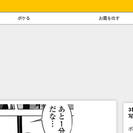
ボケる
お題を出す
3
写