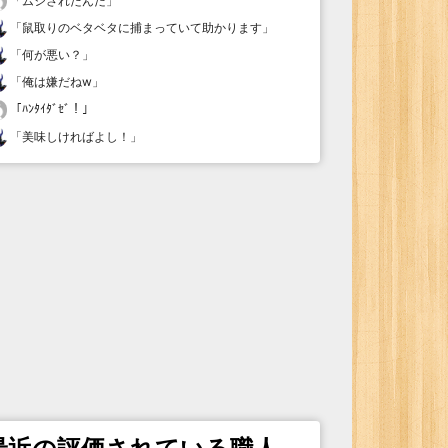
「
ムシされたんだ
」
「
鼠取りのベタベタに捕まっていて助かります
」
「
何が悪い？
」
「
俺は嫌だねw
」
「
ﾊﾝﾀｲﾀﾞｾﾞ！
」
「
美味しければよし！
」