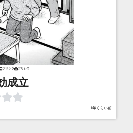
プリシラ
プリシラ
効成立
1年くらい前