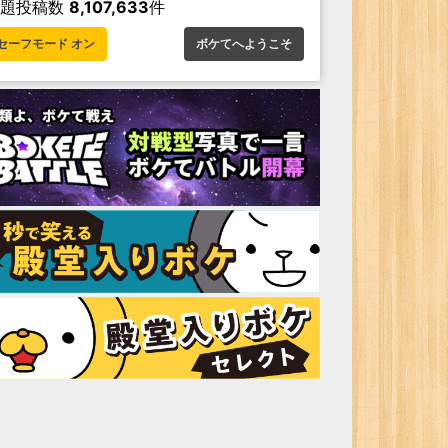
お題投稿数
8,107,633
件
セーフモード オン
ボケてへようこそ