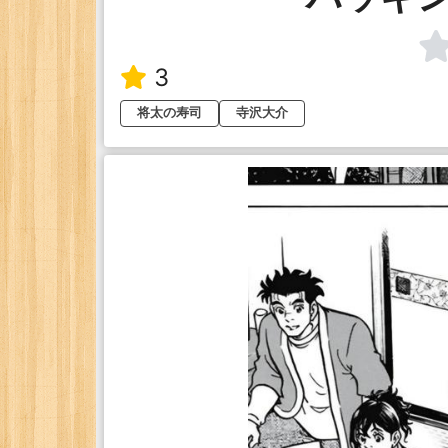
3
将太の寿司
寺沢大介