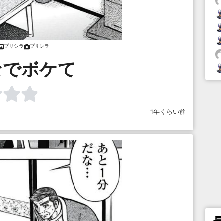
プリシラ
プリシラ
なでボケて
1年くらい前