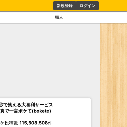
新規登録
ログイン
職人
秒で笑える大喜利サービス
真で一言ボケて(bokete)
ボケ投稿数
115,508,508
件