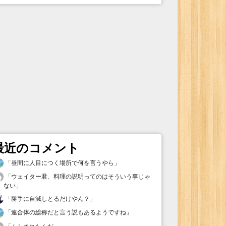
最近のコメント
「
昼間に人目につく場所で何を言うやら
」
「
ウェイター君、料理の説明ってのはそういう事じゃ
ない
」
「
勝手に自滅しとるだけやん？
」
「
連合体の総称だと言う説もあるようですね
」