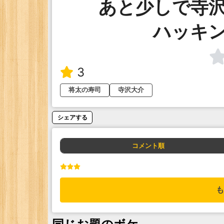
あと少しで寺
ハッキ
3
将太の寿司
寺沢大介
シェアする
コメント順
も