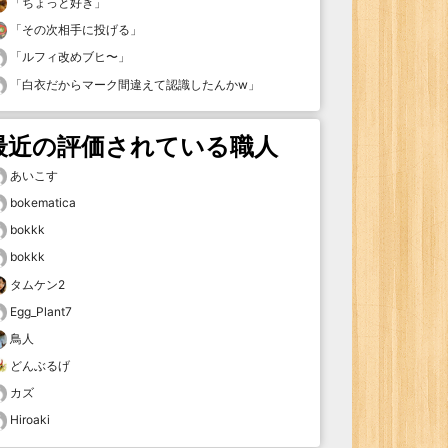
「
ちょっと好き
」
「
その次相手に投げる
」
「
ルフィ改めブヒ〜
」
「
白衣だからマーク間違えて認識したんかw
」
最近の評価されている職人
あいこす
bokematica
bokkk
bokkk
タムケン2
Egg_Plant7
鳥人
どんぶるげ
カズ
Hiroaki