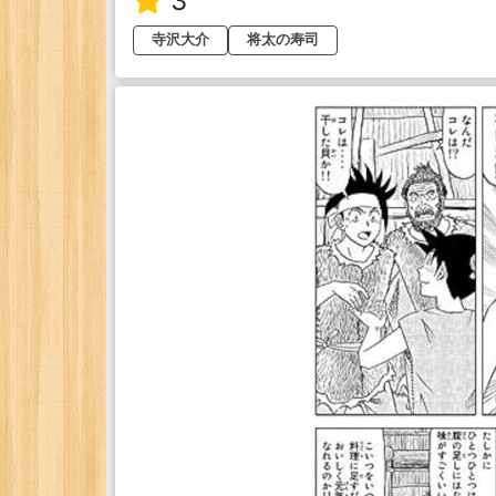
3
寺沢大介
将太の寿司