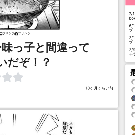
7/1
b
6/
プ
プリシラ
プリシラ
3/
プ
ー味っ子と間違って
3/
干
いだぞ！？
10ヶ月くらい前