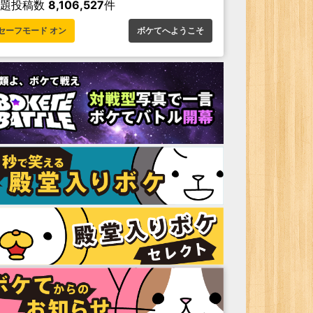
お題投稿数
8,106,527
件
セーフモード オン
ボケてへようこそ