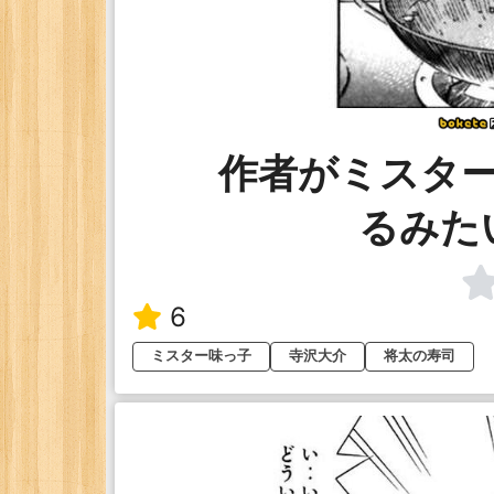
作者がミスタ
るみた
6
ミスター味っ子
寺沢大介
将太の寿司