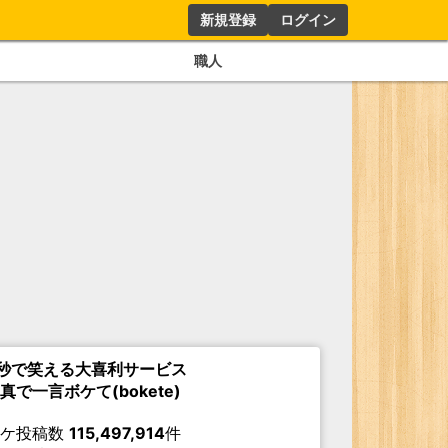
新規登録
ログイン
職人
秒で笑える大喜利サービス
真で一言ボケて(bokete)
ボケ投稿数
115,497,914
件