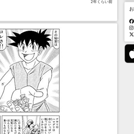
2年くらい前
お