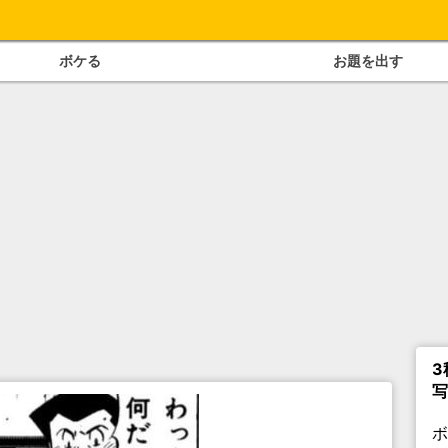
ボケる
お題を出す
3
写