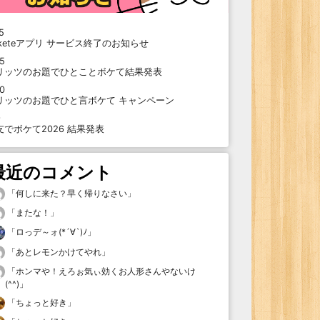
5
oketeアプリ サービス終了のお知らせ
15
リッツのお題でひとことボケて結果発表
10
リッツのお題でひと言ボケて キャンペーン
9
支でボケて2026 結果発表
最近のコメント
「
何しに来た？早く帰りなさい
」
「
またな！
」
「
ロっデ～ォ(*´∀`)ﾉ
」
「
あとレモンかけてやれ
」
「
ホンマや！えろぉ気ぃ効くお人形さんやないけ
(^^)
」
「
ちょっと好き
」