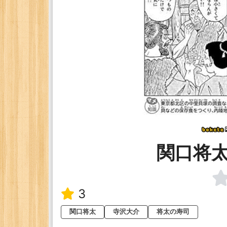
関口将
3
関口将太
寺沢大介
将太の寿司