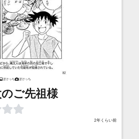
ぼけっち
ぼけっち
太のご先祖様
2年くらい前