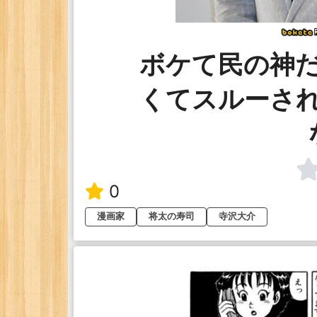
ボケて民の神
くてスルーさ
0
漫画家
将太の寿司
寺沢大介