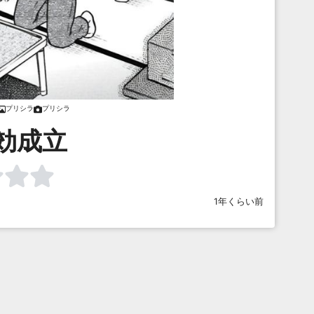
プリシラ
プリシラ
効成立
1年くらい前