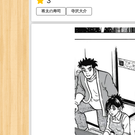
3
将太の寿司
寺沢大介