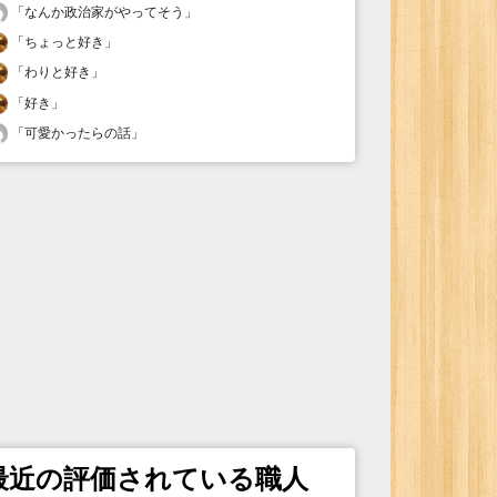
「
なんか政治家がやってそう
」
「
ちょっと好き
」
「
わりと好き
」
「
好き
」
「
可愛かったらの話
」
最近の評価されている職人