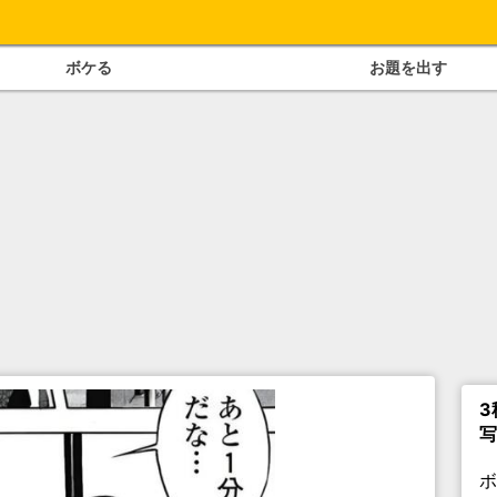
ボケる
お題を出す
3
写