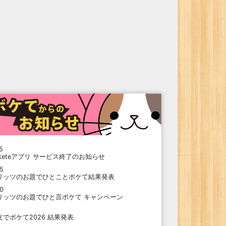
5
oketeアプリ サービス終了のお知らせ
15
リッツのお題でひとことボケて結果発表
10
リッツのお題でひと言ボケて キャンペーン
9
支でボケて2026 結果発表