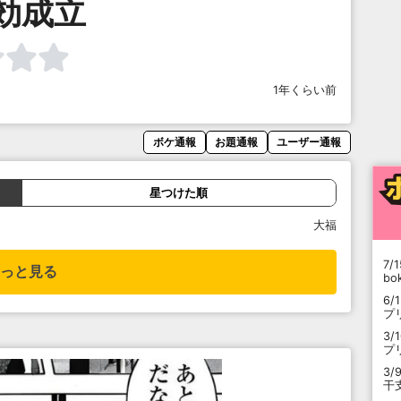
効成立
1年くらい前
ボケ通報
お題通報
ユーザー通報
星つけた順
大福
7/1
っと見る
b
6/
プ
3/
プ
3/
干