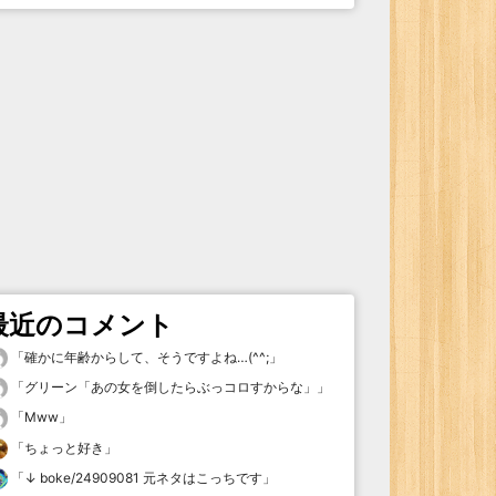
最近のコメント
「
確かに年齢からして、そうですよね…(^^;
」
「
グリーン「あの女を倒したらぶっコロすからな」
」
「
Mww
」
「
ちょっと好き
」
「
↓ boke/24909081 元ネタはこっちです
」