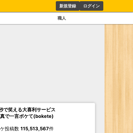
新規登録
ログイン
職人
秒で笑える大喜利サービス
真で一言ボケて(bokete)
ボケ投稿数
115,513,567
件