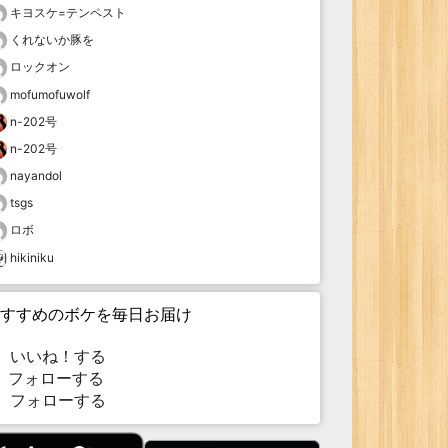
キヨスケ=テンペスト
くれないか豚を
ロックオン
mofumofuwolf
n-202号
n-202号
nayandol
tsgs
ロボ
hikiniku
すすめのボケを毎日お届け
いいね！する
フォローする
フォローする