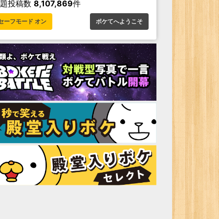
お題投稿数
8,107,869
件
セーフモード オン
ボケてへようこそ