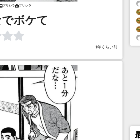
プリシラ
プリシラ
なでボケて
1年くらい前