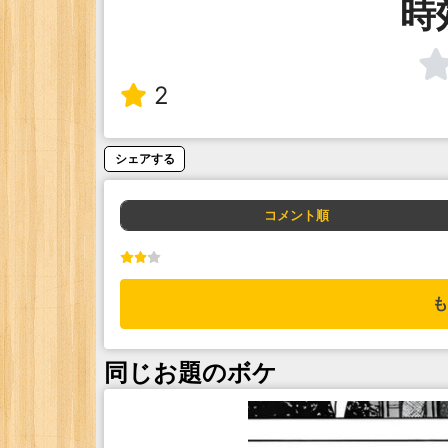
時
2
シェアする
コメント順
も
同じお題のボケ