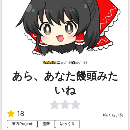
abc11195
abc11195
あら、あなた饅頭みた
いね
18
1年くらい前
東方Project
霊夢
ゆっくり