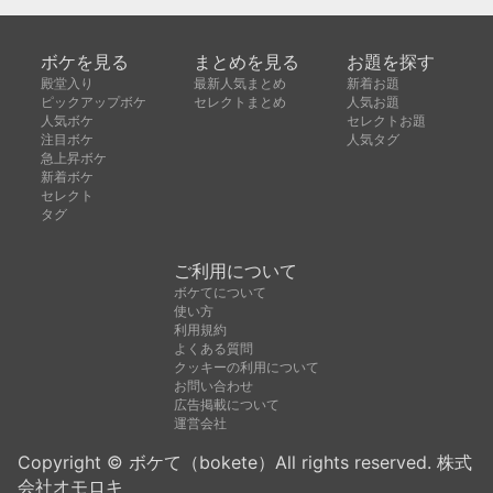
ボケを見る
まとめを見る
お題を探す
殿堂入り
最新人気まとめ
新着お題
ピックアップボケ
セレクトまとめ
人気お題
人気ボケ
セレクトお題
注目ボケ
人気タグ
急上昇ボケ
新着ボケ
セレクト
タグ
ご利用について
ボケてについて
使い方
利用規約
よくある質問
クッキーの利用について
お問い合わせ
広告掲載について
運営会社
Copyright © ボケて（bokete）All rights reserved. 株式
会社オモロキ