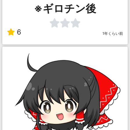
※ギロチン後
6
1年くらい前