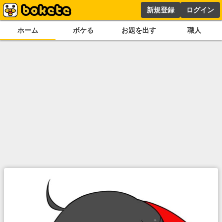
新規登録
ログイン
ホーム
ボケる
お題を出す
職人