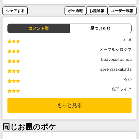
シェアする
ボケ通報
お題通報
ユーザー通報
コメント順
星つけた順
elliot
メープルシロクマ
badyossitouhou
sorenhaakakatta
るか
合理ライク
もっと見る
同じお題のボケ