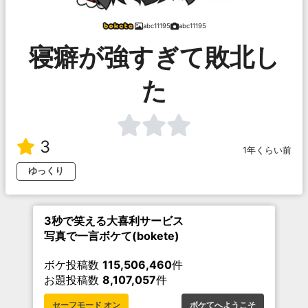
abc11195
abc11195
寝癖が強すぎて敗北し
た
3
1年くらい前
ゆっくり
3秒で笑える大喜利サービス
写真で一言ボケて(bokete)
ボケ投稿数
115,506,460
件
お題投稿数
8,107,057
件
セーフモード オン
ボケてへようこそ