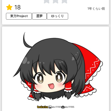
18
1年くらい前
東方Project
霊夢
ゆっくり
abc11195
abc11195