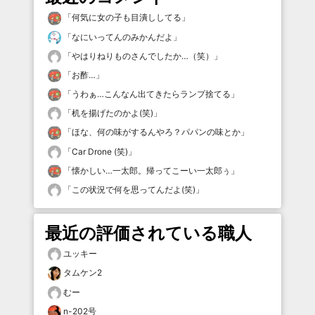
「
何気に女の子も目潰ししてる
」
「
なにいってんのみかんだよ
」
「
やはりねりものさんでしたか…（笑）
」
「
お酢…
」
「
うわぁ…こんなん出てきたらランプ捨てる
」
「
机を揚げたのかよ(笑)
」
「
ほな、何の味がするんやろ？パパンの味とか
」
「
Car Drone (笑)
」
「
懐かしい…一太郎。帰ってこーい一太郎ぅ
」
「
この状況で何を思ってんだよ(笑)
」
最近の評価されている職人
ユッキー
タムケン2
むー
n-202号