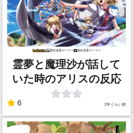
最終鬼畜ゲーマー
最終鬼畜ゲーマー
霊夢と魔理沙が話して
いた時のアリスの反応
6
2年くらい前