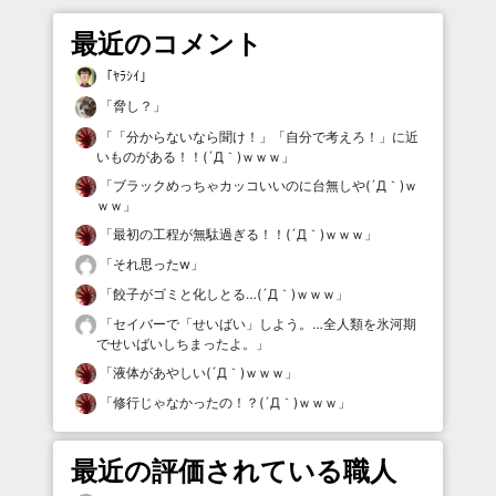
最近のコメント
「
ﾔﾗｼｲ
」
「
脅し？
」
「
「分からないなら聞け！」「自分で考えろ！」に近
いものがある！！(´Д｀)ｗｗｗ
」
「
ブラックめっちゃカッコいいのに台無しや(´Д｀)ｗ
ｗｗ
」
「
最初の工程が無駄過ぎる！！(´Д｀)ｗｗｗ
」
「
それ思ったw
」
「
餃子がゴミと化しとる…(´Д｀)ｗｗｗ
」
「
セイバーで「せいばい」しよう。…全人類を氷河期
でせいばいしちまったよ。
」
「
液体があやしい(´Д｀)ｗｗｗ
」
「
修行じゃなかったの！？(´Д｀)ｗｗｗ
」
最近の評価されている職人