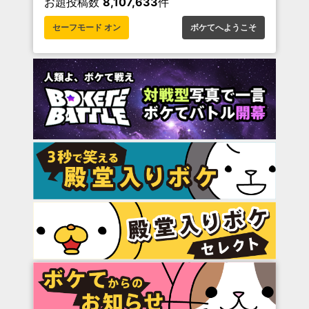
お題投稿数
8,107,633
件
セーフモード オン
ボケてへようこそ