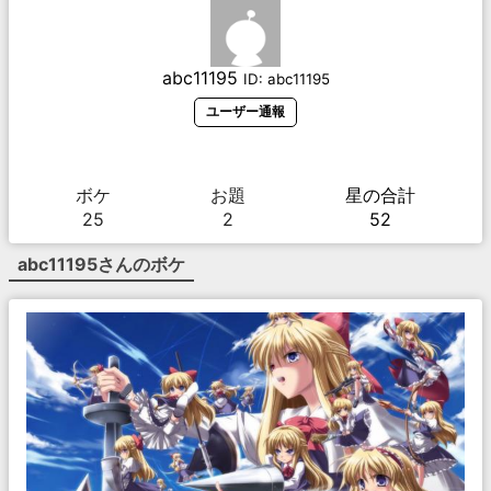
abc11195
ID:
abc11195
ユーザー通報
ボケ
お題
星の合計
25
2
52
abc11195
さんのボケ