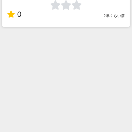
0
2年くらい前