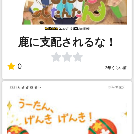
abc11195
abc11195
鹿に支配されるな！
0
2年くらい前