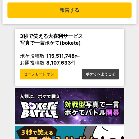
報告する
3秒で笑える大喜利サービス
写真で一言ボケて(bokete)
ボケ投稿数
115,511,748
件
お題投稿数
8,107,633
件
セーフモード オン
ボケてへようこそ