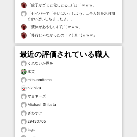
「
餃子がゴミと化しとる…(´Д｀)ｗｗｗ
」
「
セイバーで「せいばい」しよう。…全人類を氷河期
でせいばいしちまったよ。
」
「
液体があやしい(´Д｀)ｗｗｗ
」
「
修行じゃなかったの！？(´Д｀)ｗｗｗ
」
最近の評価されている職人
くれないか豚を
氷英
mitsuandtomo
hikiniku
マヨネーズ
Michael_Shibata
ざわすけ
29430705
tsgs