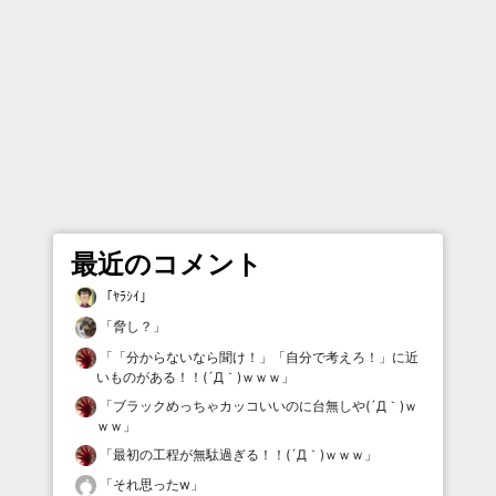
最近のコメント
「
ﾔﾗｼｲ
」
「
脅し？
」
「
「分からないなら聞け！」「自分で考えろ！」に近
いものがある！！(´Д｀)ｗｗｗ
」
「
ブラックめっちゃカッコいいのに台無しや(´Д｀)ｗ
ｗｗ
」
「
最初の工程が無駄過ぎる！！(´Д｀)ｗｗｗ
」
「
それ思ったw
」