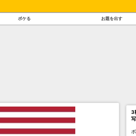
ボケる
お題を出す
3
写