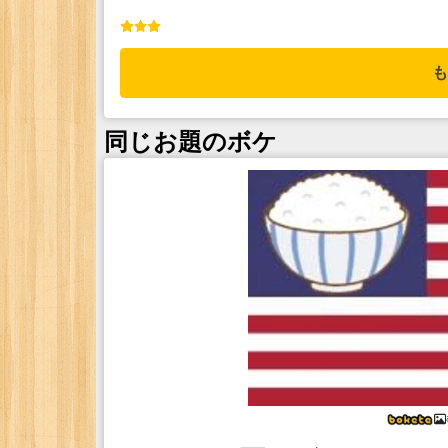
も
同じお題のボケ