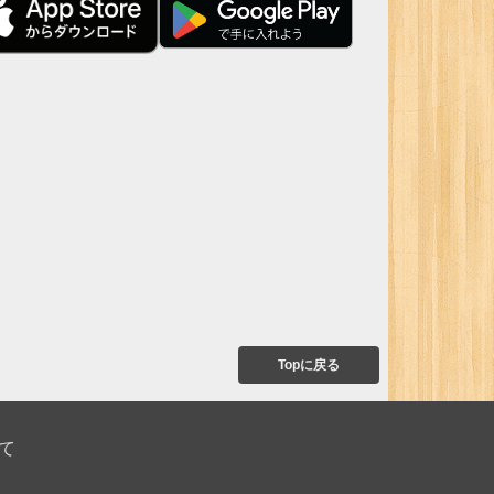
Topに戻る
て