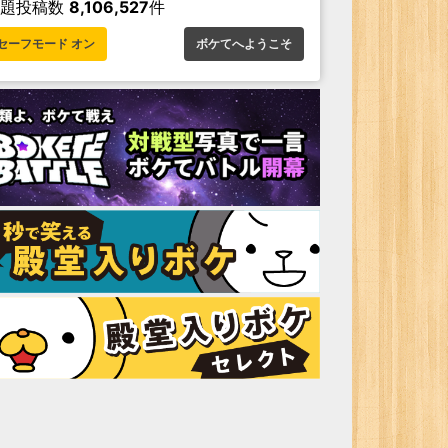
お題投稿数
8,106,527
件
セーフモード オン
ボケてへようこそ