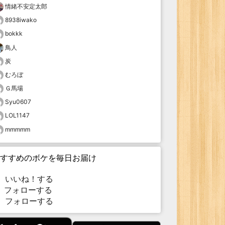
情緒不安定太郎
8938iwako
bokkk
鳥人
炭
むろぼ
Ｇ馬場
Syu0607
LOL1147
mmmmm
すすめのボケを毎日お届け
いいね！する
フォローする
フォローする