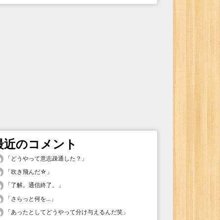
最近のコメント
「
どうやって意志疎通した？
」
「
吹き飛んだ☆
」
「
了解。通信終了。
」
「
さらっと何を...
」
「
あったとしてどうやって分け与えるんだ笑
」