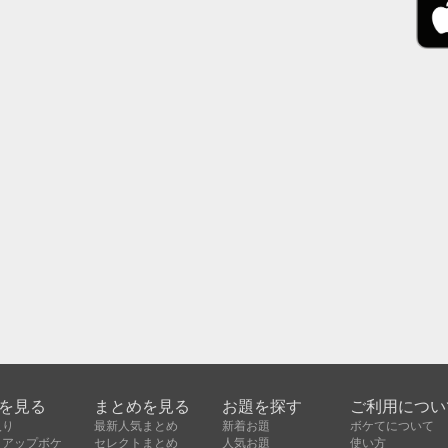
を見る
まとめを見る
お題を探す
ご利用につい
入り
最新人気まとめ
新着お題
ボケてについて
クアップボケ
セレクトまとめ
人気お題
使い方