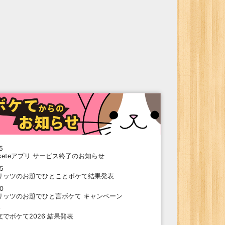
5
oketeアプリ サービス終了のお知らせ
15
リッツのお題でひとことボケて結果発表
10
リッツのお題でひと言ボケて キャンペーン
9
支でボケて2026 結果発表