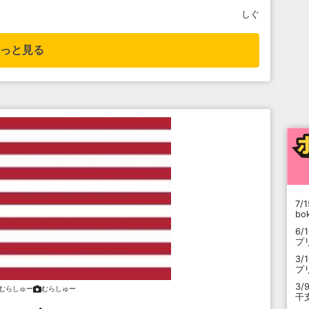
しぐ
っと見る
7/1
b
6/
プ
3/
プ
3/
むらしゅー
むらしゅー
干