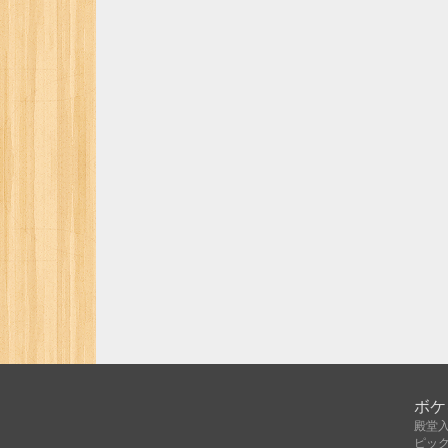
ボケ
殿堂
ピッ