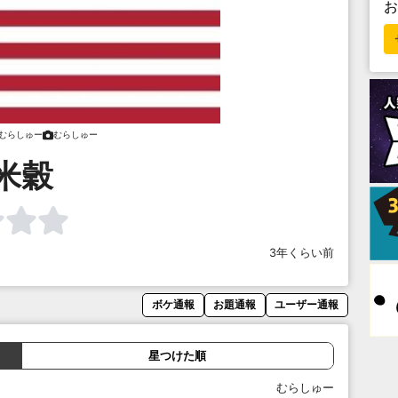
むらしゅー
むらしゅー
米穀
3年くらい前
ボケ通報
お題通報
ユーザー通報
星つけた順
むらしゅー