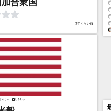
利加合衆国
3年くらい前
むらしゅー
むらしゅー
米穀