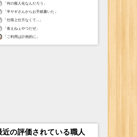
「
何の擬人化なんだろう
」
「
半ヤギさんからお手紙書いた
」
「
仕様上仕方なくて…
」
「
食えねぇやつだぜ
」
「
ご利用は計画的に
」
最近の評価されている職人