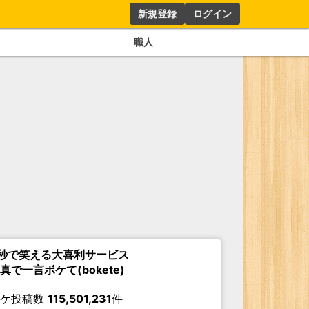
新規登録
ログイン
職人
秒で笑える大喜利サービス
真で一言ボケて(bokete)
ボケ投稿数
115,501,231
件