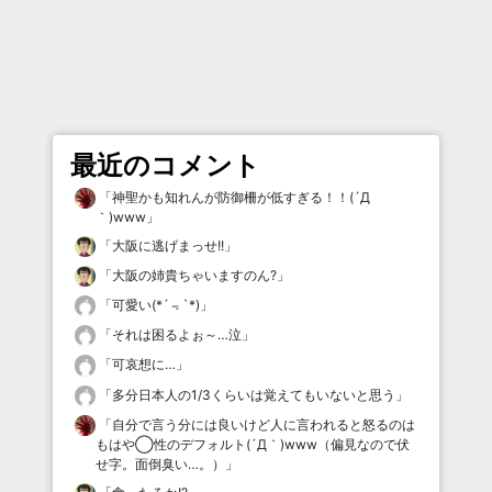
最近のコメント
「
神聖かも知れんが防御柵が低すぎる！！(´Д
｀)www
」
「
大阪に逃げまっせ!!
」
「
大阪の姉貴ちゃいますのん?
」
「
可愛い(*´﹃`*)
」
「
それは困るよぉ～…泣
」
「
可哀想に…
」
「
多分日本人の1/3くらいは覚えてもいないと思う
」
「
自分で言う分には良いけど人に言われると怒るのは
もはや◯性のデフォルト(´Д｀)www（偏見なので伏
せ字。面倒臭い…。）
」