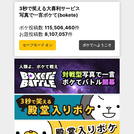
3秒で笑える大喜利サービス
写真で一言ボケて(bokete)
ボケ投稿数
115,506,460
件
お題投稿数
8,107,057
件
セーフモード オン
ボケてへようこそ