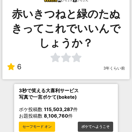
ぴちょん
ぴちょん
赤いきつねと緑のたぬ
きってこれでいいんで
しょうか？
6
3年くらい前
3秒で笑える大喜利サービス
写真で一言ボケて(bokete)
ボケ投稿数
115,503,287
件
お題投稿数
8,106,760
件
セーフモード オン
ボケてへようこそ