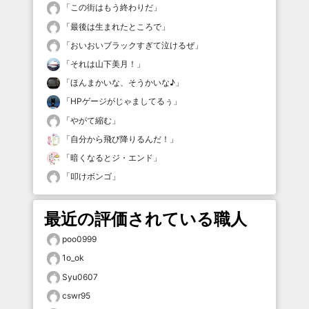
「
この街はもう終わりだ
」
「
最後は生まれたところで
」
「
おいおいブラックすぎて泣けるぜ
」
「
それは山下美月！
」
「
ほんまかいな、そうかいな♪
」
「
HPゲージがじゃましてるぅ
」
「
やがて縮む
」
「
自分から飛び降りるんだ！
」
「
暗くなるとジ・エンド
」
「
叩けボンゴ
」
最近の評価されている職人
poo0999
1o_ok
Syu0607
cswr95