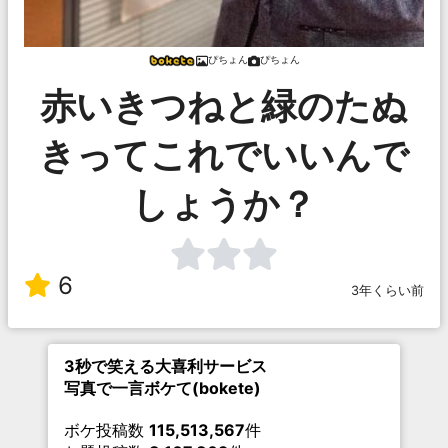
ぴちょん
ぴちょん
赤いきつねと緑のたぬ
きってこれでいいんで
しょうか？
6
3年くらい前
3秒で笑える大喜利サービス
写真で一言ボケて(bokete)
ボケ投稿数
115,513,567
件