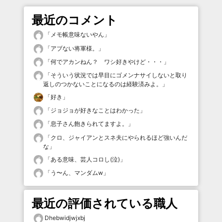
最近のコメント
「
メモ帳意味ないやん
」
「
アブない将軍様。
」
「
何でアカンねん？ ワシ好きやけど・・・
」
「
そういう状況では早目にゴメンナサイしないと取り
返しのつかないことになるのは経験済みよ。
」
「
好き
」
「
ジョジョが好きなことはわかった
」
「
息子さん飽きられてますよ。
」
「
クロ、ジャイアンとスネ夫にやられるほど強いんだ
な
」
「
ある意味、芸人コロし(泣)
」
「
う〜ん、マンダムw
」
最近の評価されている職人
Dhebwidjwjxbj