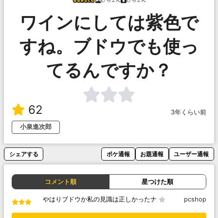
ワインにしては紫色で
すね。ブドウでも使っ
てるんですか？
62
3年くらい前
小泉進次郎
シェアする
ボケ通報
お題通報
ユーザー通報
コメント順
星つけた順
やはりブドウか私の見識は正しかったナ
pcshop