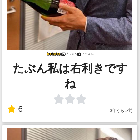
ぴちょん
ぴちょん
たぶん私は右利きです
ね
6
3年くらい前