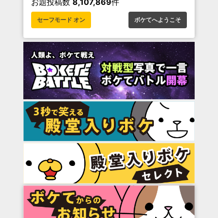
お題投稿数
8,107,869
件
セーフモード オン
ボケてへようこそ