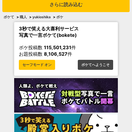
さらに読み込む
ボケて
>
職人
>
yukioshika
>
ボケ
3秒で笑える大喜利サービス
写真で一言ボケて(bokete)
ボケ投稿数
115,501,231
件
お題投稿数
8,106,527
件
セーフモード オン
ボケてへようこそ