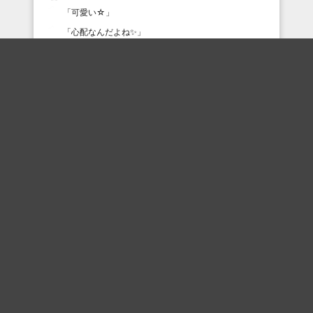
「
可愛い☆
」
「
心配なんだよね✨
」
最近の評価されている職人
ああ
プリティ慶
六助
ゴブリンダンス
ユッキー
なまらは
ペガワ
ando
mmmmm
narutomo0209
おすすめのボケを毎日お届け