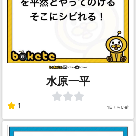
bokex
bokex
水原一平
1
1日くらい前