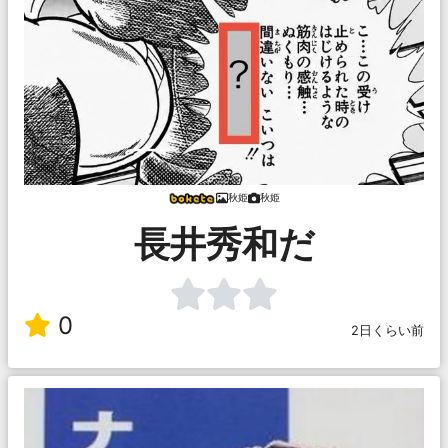
秋姫
秋姫
長井秀和だ
0
2日くらい前