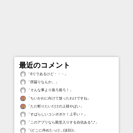
最近のコメント
「
6リラあるけど・・・
」
「
脛齧りなんか。
」
「
そんな事より後ろ後ろ！
」
「
ちいかわに向けて放ったわけですね
」
「
ただ斬りたいだけの上様やばい
」
「
すばらしいコンボボケ！上手い！
」
「
このアプリなら殿堂入りする自信ある^_^
」
「
(どこに停めたっけ…(涙目))
」