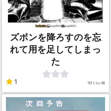
guga9652
guga9652
ズボンを降ろすのを忘
れて用を足してしまっ
た
1
1日くらい前