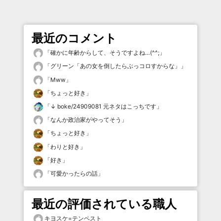
最近のコメント
「
確かに年齢からして、そうですよね…(^^;
」
「
グリーン「あの女を倒したらぶっコロすからな」
」
「
Mww
」
「
ちょっと好き
」
「
↓ boke/24909081 元ネタはこっちです
」
「
なんか政治家がやってそう
」
「
ちょっと好き
」
「
わりと好き
」
「
好き
」
「
可愛かったらの話
」
最近の評価されている職人
キヨスケ=テンペスト