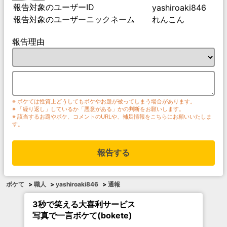
報告対象のユーザーID
yashiroaki846
報告対象のユーザーニックネーム
れんこん
報告理由
※ ボケては性質上どうしてもボケやお題が被ってしまう場合があります。
※ 「繰り返し」しているか「悪意がある」かの判断をお願いします。
※ 該当するお題やボケ、コメントのURLや、補足情報をこちらにお願いいたしま
す。
報告する
ボケて
>
職人
>
yashiroaki846
>
通報
3秒で笑える大喜利サービス
写真で一言ボケて(bokete)