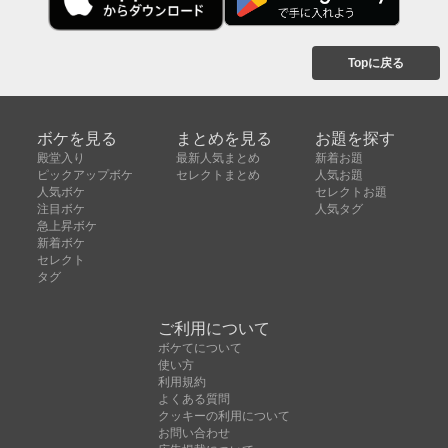
Topに戻る
ボケを見る
まとめを見る
お題を探す
殿堂入り
最新人気まとめ
新着お題
ピックアップボケ
セレクトまとめ
人気お題
人気ボケ
セレクトお題
注目ボケ
人気タグ
急上昇ボケ
新着ボケ
セレクト
タグ
ご利用について
ボケてについて
使い方
利用規約
よくある質問
クッキーの利用について
お問い合わせ