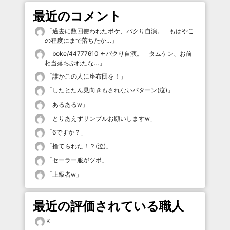
最近のコメント
「
過去に数回使われたボケ、パクり自演。 もはやこ
の程度にまで落ちたか…
」
「
boke/44777610 ←パクり自演。 タムケン、お前
相当落ちぶれたな…
」
「
誰かこの人に座布団を！
」
「
したとたん見向きもされないパターン(泣)
」
「
あるあるw
」
「
とりあえずサンプルお願いしますw
」
「
6ですか？
」
「
捨てられた！？(泣)
」
「
セーラー服がツボ
」
「
上級者w
」
最近の評価されている職人
K