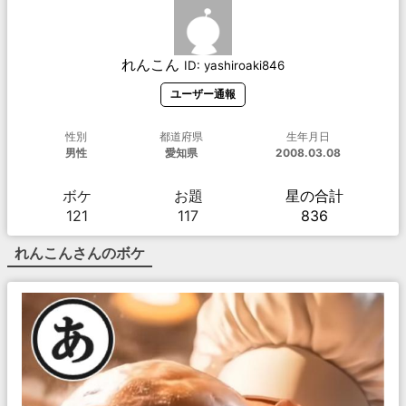
れんこん
ID:
yashiroaki846
ユーザー通報
性別
都道府県
生年月日
男性
愛知県
2008.03.08
ボケ
お題
星の合計
121
117
836
れんこん
さんのボケ