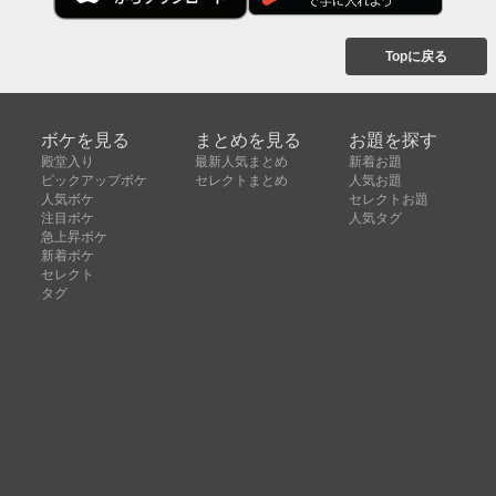
Topに戻る
ボケを見る
まとめを見る
お題を探す
殿堂入り
最新人気まとめ
新着お題
ピックアップボケ
セレクトまとめ
人気お題
人気ボケ
セレクトお題
注目ボケ
人気タグ
急上昇ボケ
新着ボケ
セレクト
タグ
ご利用について
ボケてについて
使い方
利用規約
よくある質問
クッキーの利用について
お問い合わせ
広告掲載について