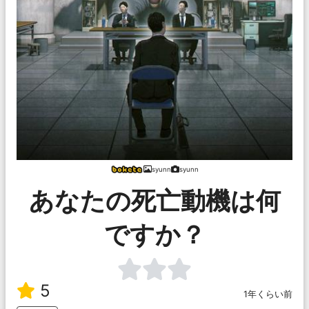
syunn
syunn
あなたの死亡動機は何
ですか？
5
1年くらい前